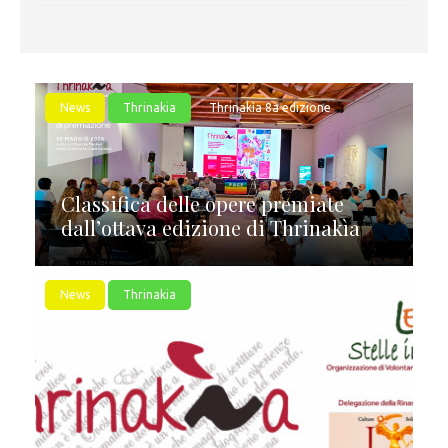
News
Thrinakia
Thrinakìa 8a edizione
Classifica delle opere premiate
dall’ottava edizione di Thrinakìa
News
Thrinakia
Thrinakìa 8a edizione