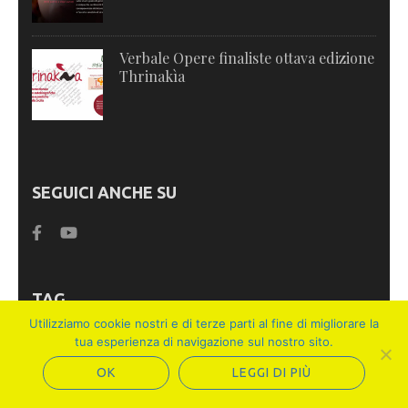
Verbale Opere finaliste ottava edizione
Thrinakìa
SEGUICI ANCHE SU
TAG
Utilizziamo cookie nostri e di terze parti al fine di migliorare la
Archivio memoria immaginario
tua esperienza di navigazione sul nostro sito.
siciliano
OK
LEGGI DI PIÙ
Ascolto sensibile