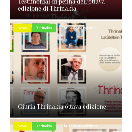
Testimonial di penna dell’ottava
edizione di Thrinakìa
News
Thrinakia
Thrinakìa 8a edizione
Giuria Thrinakìa ottava edizione
News
Thrinakia
Thrinakìa 8a edizione