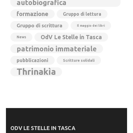
autobiografica
formazione
Gruppo di lettura
Gruppo di scrittura
Il maggio dei libri
OdV Le Stelle in Tasca
News
patrimonio immateriale
pubblicazioni
Scritture solidali
Thrinakìa
ODV LE STELLE IN TASCA