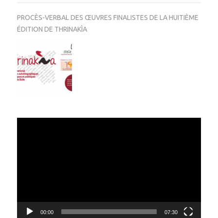
PROCÈS-VERBAL DES ŒUVRES FINALISTES DE LA HUITIÈME
ÉDITION DE THRINAKÌA
Video
Player
00:00
07:30