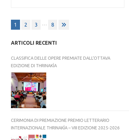
Paginazione
…
1
2
3
8
degli
articoli
ARTICOLI RECENTI
CLASSIFICA DELLE OPERE PREMIATE DALL’OTTAVA
EDIZIONE DI THRINAKÌA
CERIMONIA DI PREMIAZIONE PREMIO LETTERARIO
INTERNAZIONALE THRINAKÌA – VIII EDIZIONE 2025-2026