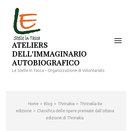
Passa
al
contenuto
(premi
invio)
ATELIERS
DELL'IMMAGINARIO
AUTOBIOGRAFICO
Le Stelle in Tasca – Organizzazione di Volontariato
Home
>
Blog
>
Thrinakia
>
Thrinakìa 8a
edizione
>
Classifica delle opere premiate dall’ottava
edizione di Thrinakìa