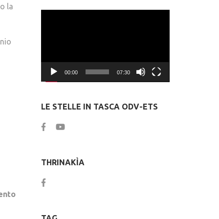
o la
Video
Player
onio
00:00
07:30
LE STELLE IN TASCA ODV-ETS
THRINAKÌA
mento
,
TAG