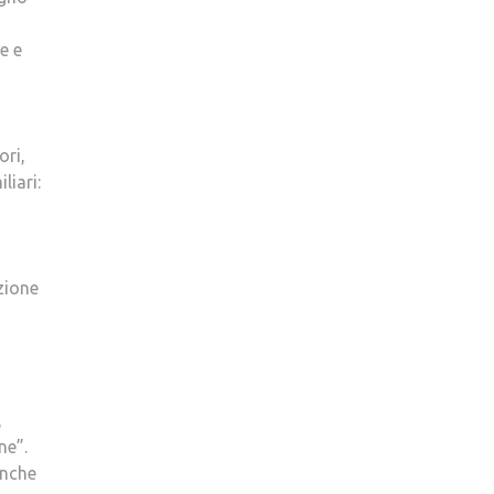
e e
ori,
liari:
azione
,
ne”.
anche