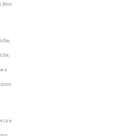
i Beni
iche,
iche,
he e
izioni
erca e
egno