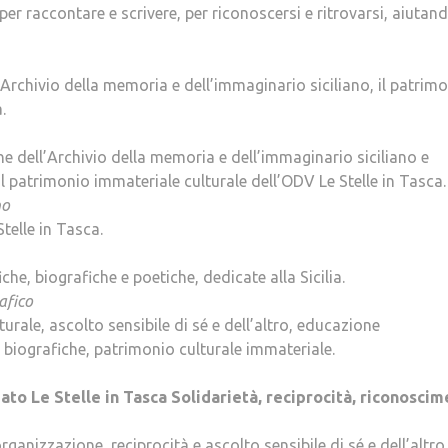
per raccontare e scrivere, per riconoscersi e ritrovarsi, aiutand
’Archivio della memoria e dell’immaginario siciliano, il patrim
.
e dell’Archivio della memoria e dell’immaginario siciliano e
al patrimonio immateriale culturale dell’ODV Le Stelle in Tasca.
no
telle in Tasca.
che, biografiche e poetiche, dedicate alla Sicilia.
afico
urale, ascolto sensibile di sé e dell’altro, educazione
biografiche, patrimonio culturale immateriale.
ato Le Stelle in Tasca
Solidarietà, reciprocità, riconosci
organizzazione, reciprocità e ascolto sensibile di sé e dell’altro