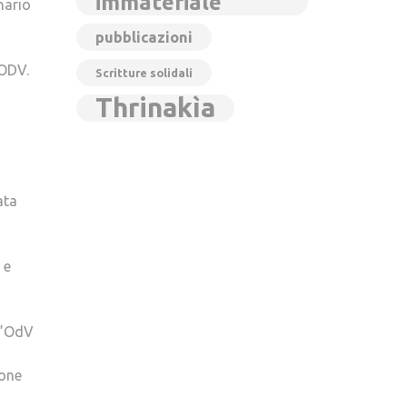
immateriale
nario
pubblicazioni
 ODV.
Scritture solidali
Thrinakìa
ata
 e
ll’OdV
ione