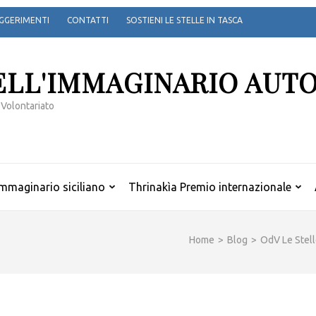
GGERIMENTI
CONTATTI
SOSTIENI LE STELLE IN TASCA
ELL'IMMAGINARIO AUT
 Volontariato
mmaginario siciliano
Thrinakìa Premio internazionale
Home
>
Blog
>
OdV Le Stell