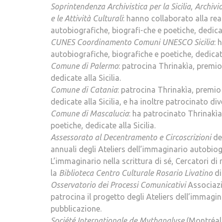
Soprintendenza Archivistica per la Sicilia
,
Archivi
e le Attività Culturali
: hanno collaborato alla rea
autobiografiche, biografi-che e poetiche, dedicate
CUNES Coordinamento Comuni UNESCO Sicilia
: 
autobiografiche, biografiche e poetiche, dedicate 
Comune di Palermo
: patrocina Thrinakìa, premio
dedicate alla Sicilia.
Comune di Catania
: patrocina Thrinakìa, premio
dedicate alla Sicilia, e ha inoltre patrocinato d
Comune di Mascalucia
: ha patrocinato Thrinakìa
poetiche, dedicate alla Sicilia.
Assessorato al Decentramento e Circoscrizioni
de
annuali degli Ateliers dell’immaginario autobiog
L’immaginario nella scrittura di sé, Cercatori di 
la
Biblioteca Centro Culturale Rosario Livatino
di
Osservatorio dei Processi Comunicativi
Associazio
patrocina il progetto degli Ateliers dell’immagin
pubblicazione.
Société Internationale de Mythanalyse
(Montréal