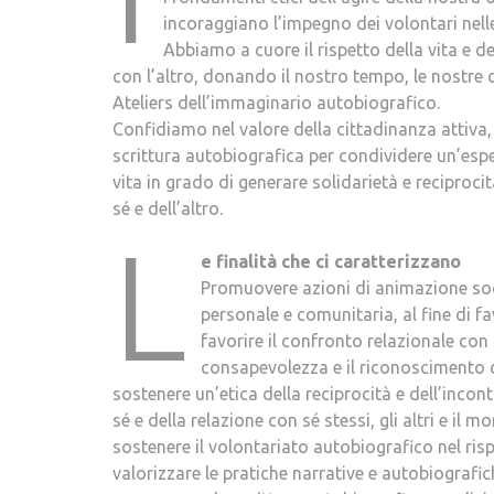
incoraggiano l’impegno dei volontari nelle 
Abbiamo a cuore il rispetto della vita e d
con l’altro, donando il nostro tempo, le nostre 
Ateliers dell’immaginario autobiografico.
Confidiamo nel valore della cittadinanza attiva
scrittura autobiografica per condividere un’espe
vita in grado di generare solidarietà e reciproc
sé e dell’altro.
L
e finalità che ci caratterizzano
Promuovere azioni di animazione soc
personale e comunitaria, al fine di fav
favorire il confronto relazionale con l
consapevolezza e il riconoscimento di
sostenere un’etica della reciprocità e dell’incon
sé e della relazione con sé stessi, gli altri e il m
sostenere il volontariato autobiografico nel risp
valorizzare le pratiche narrative e autobiografic