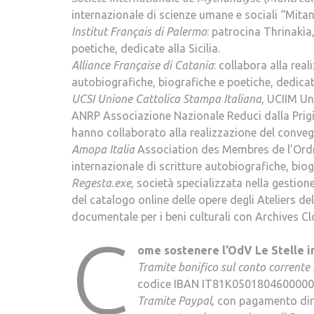
internazionale di scienze umane e sociali “Mitanal
Institut Français di Palermo
: patrocina Thrinakìa
poetiche, dedicate alla Sicilia.
Alliance Française di Catania
: collabora alla rea
autobiografiche, biografiche e poetiche, dedicate 
UCSI Unione Cattolica Stampa Italiana
, UCIIM Un
ANRP Associazione Nazionale Reduci dalla Prigion
hanno collaborato alla realizzazione del conve
Amopa Italia
Association des Membres de l’Ordr
internazionale di scritture autobiografiche, biogr
Regesta.exe
, società specializzata nella gestione
del catalogo online delle opere degli Ateliers d
documentale per i beni culturali con Archives Clo
C
ome sostenere l’OdV Le Stelle i
Tramite bonifico sul conto corrente
codice IBAN IT81K05018046000000
Tramite Paypal
, con pagamento dir