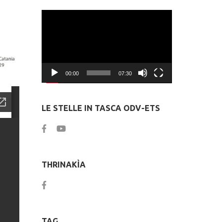
Video
Player
00:00
07:30
LE STELLE IN TASCA ODV-ETS
THRINAKÌA
TAG