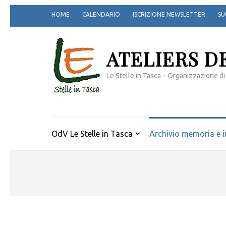
Passa
HOME
CALENDARIO
ISCRIZIONE NEWSLETTER
SU
al
contenuto
(premi
ATELIERS D
invio)
Le Stelle in Tasca – Organizzazione di
OdV Le Stelle in Tasca
Archivio memoria e i