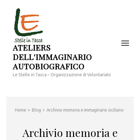
Passa
al
contenuto
(premi
invio)
ATELIERS
DELL'IMMAGINARIO
AUTOBIOGRAFICO
Le Stelle in Tasca – Organizzazione di Volontariato
Home
>
Blog
>
Archivio memoria e immaginario siciliano
Archivio memoria e