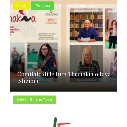
News
Thrinakia
Thrinakìa 8a edizione
Comitato di lettura Thrinakìa ottava
edizione
OdV Le Stelle in Tasca