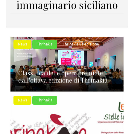
immaginario siciliano
News
Thrinakia
Thrinakìa 8a edizione
Classifica delle opere premiate
dall’ottava edizione di Thrinakìa
News
Thrinakia
Thrinakìa 8a edizione