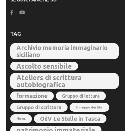
TAG
Archivio memoria immaginario
siciliano
Ascolto sensibile
Ateliers di scrittura
autobiografica
formazione
Gruppo di lettura
Gruppo di scrittura
Il maggio dei libri
OdV Le Stelle in Tasca
News
patrimonio immateriale