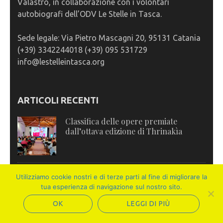
Valastro, in collaborazione con i volontari
autobiografi dell’ODV Le Stelle in Tasca.
Sede legale: Via Pietro Mascagni 20, 95131 Catania
(+39) 3342244018 (+39) 095 531729
info@lestelleintasca.org
ARTICOLI RECENTI
Classifica delle opere premiate
dall’ottava edizione di Thrinakìa
Cerimonia di Premiazione Premio
Utilizziamo cookie nostri e di terze parti al fine di migliorare la
Letterario Internazionale Thrinakìa –
tua esperienza di navigazione sul nostro sito.
VIII Edizione 2025-2026
OK
LEGGI DI PIÙ