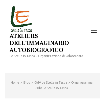
Passa
al
contenuto
(premi
invio)
ATELIERS
DELL'IMMAGINARIO
AUTOBIOGRAFICO
Le Stelle in Tasca – Organizzazione di Volontariato
Home
>
Blog
>
OdV Le Stelle in Tasca
>
Organigramma
OdV Le Stelle in Tasca