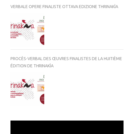
VERBALE OPERE FINALISTE OTTAVA EDIZIONE THRINAKÌA
PROCÈS-VERBAL DES ŒUVRES FINALISTES DE LA HUITIÈME
ÉDITION DE THRINAKÌA
Video
Player