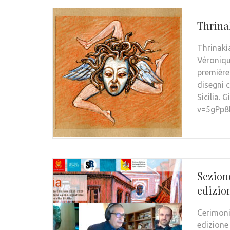
Thrina
Thrinakìa
Véronique
première
disegni c
Sicilia.
v=5gPp8I
Sezion
edizio
Cerimoni
edizione