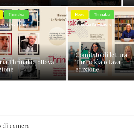
Thrinakia
News
Thrinakia
kìa 8a edizione
Thrinakìa 8a edizione
Comitato di lettura
ria Thrinakìa ottava
Thrinakìa ottava
zione
edizione
o di camera