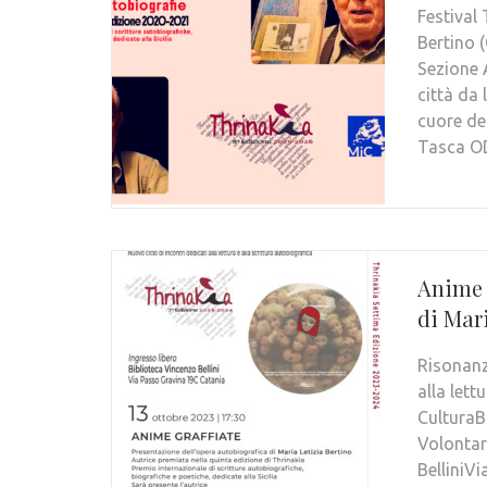
Festival
Bertino 
Sezione 
città da 
cuore de
Tasca O
Anime 
di Mari
Risonanz
alla let
CulturaB
Volontar
BelliniV