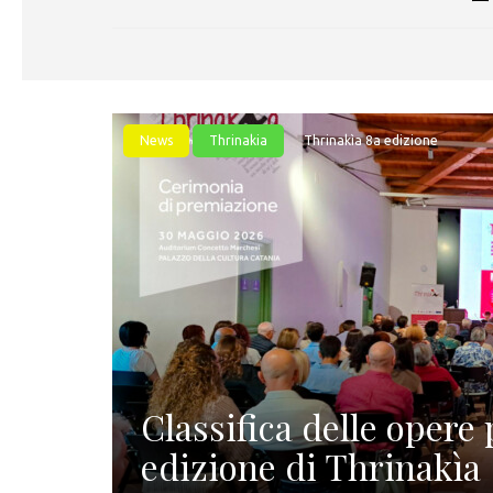
News
Thrinakia
Thrinakìa 8a edizione
Classifica delle opere 
edizione di Thrinakìa