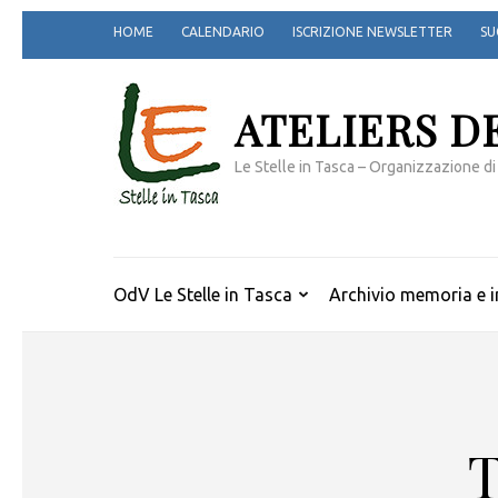
Passa
HOME
CALENDARIO
ISCRIZIONE NEWSLETTER
SU
al
contenuto
(premi
ATELIERS D
invio)
Le Stelle in Tasca – Organizzazione di
OdV Le Stelle in Tasca
Archivio memoria e i
T