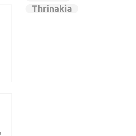
Thrinakìa
e