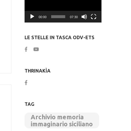
00:00
07:30
LE STELLE IN TASCA ODV-ETS
THRINAKÌA
TAG
Archivio memoria
immaginario siciliano