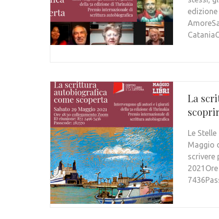
edizione
AmoreSab
CataniaCe
La scri
scoprir
Le Stelle
Maggio d
scrivere 
2021Ore 
7436Pass