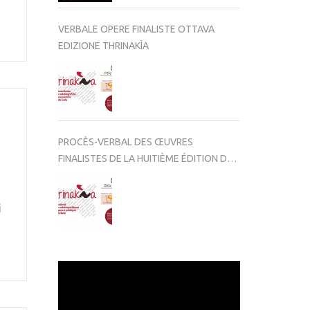
VERBALE OPERE FINALISTE OTTAVA
EDIZIONE THRINAKÌA
PROCÈS-VERBAL DES ŒUVRES
FINALISTES DE LA HUITIÈME ÉDITION DE
THRINAKÌA
i
i
Video
Player