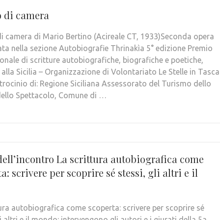
o di camera
di camera di Mario Bertino (Acireale CT, 1933)Seconda opera
cata nella sezione Autobiografie Thrinakìa 5° edizione Premio
onale di scritture autobiografiche, biografiche e poetiche,
alla Sicilia – Organizzazione di Volontariato Le Stelle in Tasca
atrocinio di: Regione Siciliana Assessorato del Turismo dello
dello Spettacolo, Comune di …
dell’incontro La scrittura autobiografica come
a: scrivere per scoprire sé stessi, gli altri e il
tura autobiografica come scoperta: scrivere per scoprire sé
li altri e il mondo: intervengono gli autori e i giurati della 5a