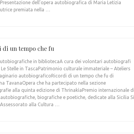
ePresentazione dell’opera autobiografica di Maria Letizia
utrice premiata nella …
i di un tempo che fu
autobiografiche in bibliotecaA cura dei volontari autobiografi
 Le Stelle in TascaPatrimonio culturale immateriale – Ateliers
aginario autobiograficoRicordi di un tempo che fu di
na TavanaOpera che ha partecipato nella sezione
rafie alla quinta edizione di ThrinakìaPremio internazionale d
 autobiografiche, biografiche e poetiche, dedicate alla Sicilia S
aAssessorato alla Cultura …