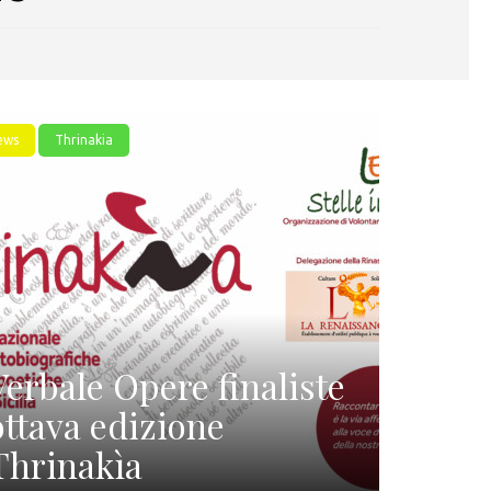
ews
Thrinakia
Thrinakìa 8a edizione
Verbale Opere finaliste
ottava edizione
Thrinakìa