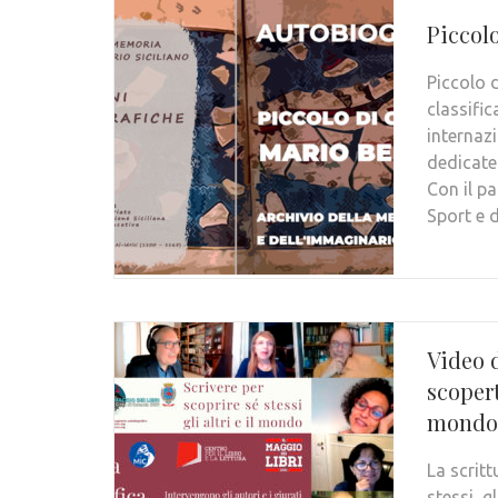
Piccol
Piccolo 
classifi
internazi
dedicate 
Con il p
Sport e 
Video 
scopert
mondo
La scrit
stessi, g