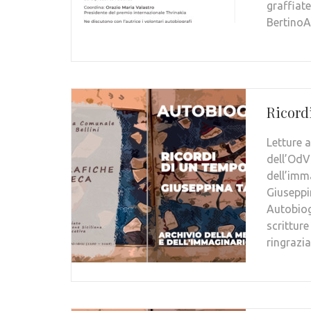
graffiat
BertinoA
Ricord
Letture 
dell’OdV
dell’imm
Giuseppi
Autobiog
scritture
ringrazi