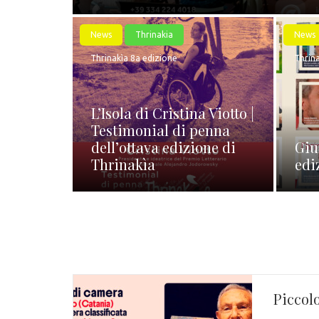
News
Thrinakia
News
Thrinakìa 8a edizione
Thrina
L’Isola di Cristina Viotto |
Testimonial di penna
dell’ottava edizione di
Giu
Thrinakìa
edi
Piccol