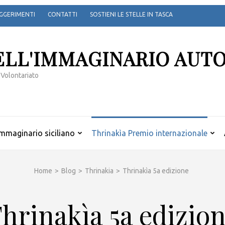
GGERIMENTI
CONTATTI
SOSTIENI LE STELLE IN TASCA
ELL'IMMAGINARIO AUT
 Volontariato
mmaginario siciliano
Thrinakìa Premio internazionale
Home
>
Blog
>
Thrinakia
>
Thrinakìa 5a edizione
hrinakìa 5a edizio