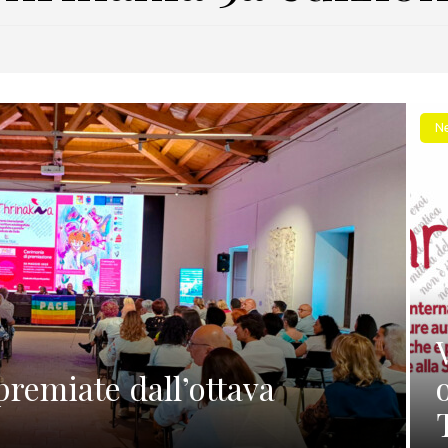
N
premiate dall’ottava