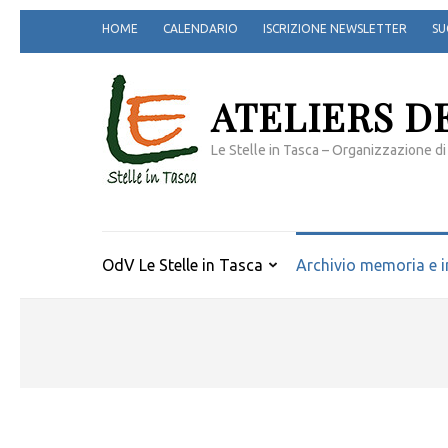
Passa
HOME
CALENDARIO
ISCRIZIONE NEWSLETTER
SU
al
contenuto
(premi
ATELIERS D
invio)
Le Stelle in Tasca – Organizzazione di
OdV Le Stelle in Tasca
Archivio memoria e i