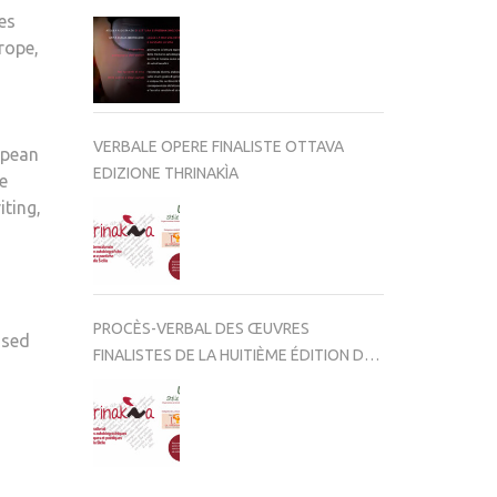
es
rope,
VERBALE OPERE FINALISTE OTTAVA
opean
EDIZIONE THRINAKÌA
e
iting,
PROCÈS-VERBAL DES ŒUVRES
ased
FINALISTES DE LA HUITIÈME ÉDITION DE
THRINAKÌA