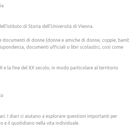
ia
l’Istituto di Storia dell’Università di Vienna.
iare documenti di donne (donne e amiche di donne, coppie, bamb
rrispondenza, documenti ufficiali o libri scolastici, così come
IX e la fine del XX secolo, in modo particolare al territorio
to
ri. I diari ci aiutano a esplorare questioni importanti per
o e il quotidiano nella vita individuale.