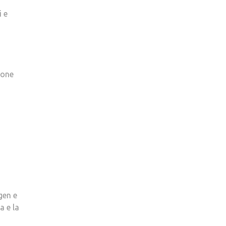
i e
ione
gen e
a e la