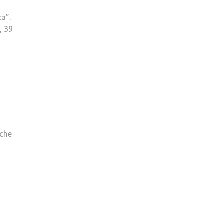
ca”.
, 39
ache