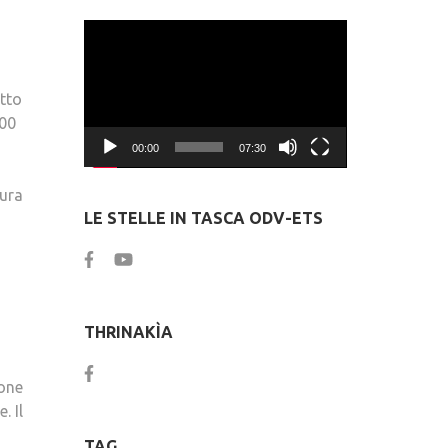
Video
Player
itto
000
00:00
07:30
tura
LE STELLE IN TASCA ODV-ETS
THRINAKÌA
ione
. Il
TAG