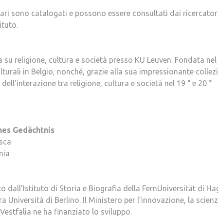
diari sono catalogati e possono essere consultati dai ricercator
ituto.
 su religione, cultura e società presso KU Leuven. Fondata nel
lturali in Belgio, nonché, grazie alla sua impressionante collez
dell’interazione tra religione, cultura e società nel 19 ° e 20 °
ches Gedächtnis
esca
nia
dall’Istituto di Storia e Biografia della FernUniversität di Ha
a Università di Berlino. Il
Ministero per l’innovazione, la scienz
Vestfalia ne ha finanziato lo sviluppo.