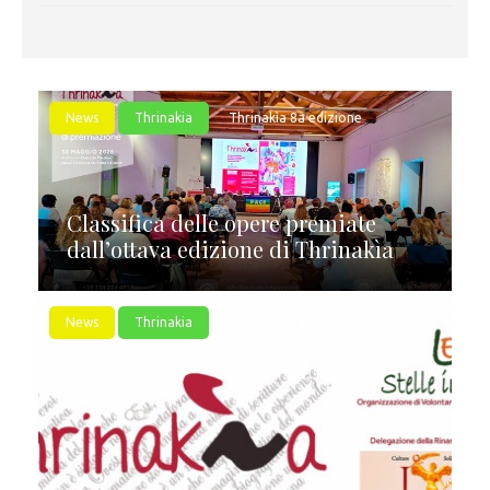
News
Thrinakia
Thrinakìa 8a edizione
Classifica delle opere premiate
dall’ottava edizione di Thrinakìa
News
Thrinakia
Thrinakìa 8a edizione