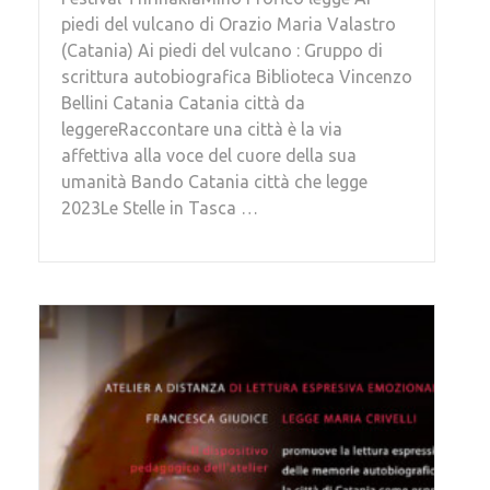
piedi del vulcano di Orazio Maria Valastro
(Catania) Ai piedi del vulcano : Gruppo di
scrittura autobiografica Biblioteca Vincenzo
Bellini Catania Catania città da
leggereRaccontare una città è la via
affettiva alla voce del cuore della sua
umanità Bando Catania città che legge
2023Le Stelle in Tasca …