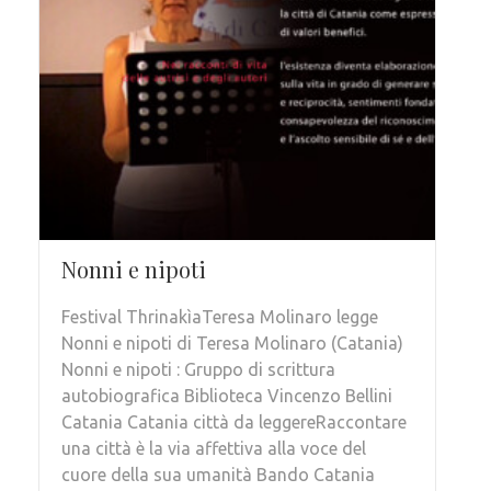
Nonni e nipoti
Festival ThrinakìaTeresa Molinaro legge
Nonni e nipoti di Teresa Molinaro (Catania)
Nonni e nipoti : Gruppo di scrittura
autobiografica Biblioteca Vincenzo Bellini
Catania Catania città da leggereRaccontare
una città è la via affettiva alla voce del
cuore della sua umanità Bando Catania