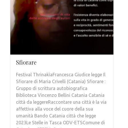
Sfiorare
Festival ThrinakìaFrancesca Giudice legge Il
Sfiorare di Maria Crivelli (Catania) Sfiorare :
Gruppo di scrittura autobiografica
Biblioteca Vincenzo Bellini Catania Catania
città da leggereRaccontare una città è la via
affettiva alla voce del cuore della sua
umanità Bando Catania città che legge
2023Le Stelle in Tasca ODV-ETSComune di