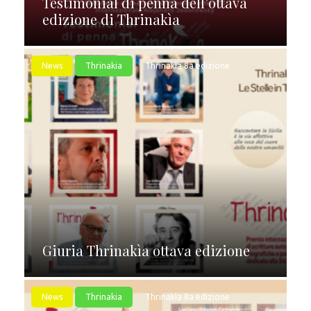
Testimonial di penna dell’ottava
edizione di Thrinakìa
News
Thrinakia
Thrinakìa 8a edizione
Giuria Thrinakìa ottava edizione
News
Thrinakia
Thrinakìa 8a edizione