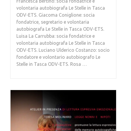
Francesca Bertino: socia fondatrice e
volontaria autobiografa Le Stelle in Tasca
ODV-ETS. Giacoma Coniglione: socia
fondatrice, segretario e volontaria
autobiografa Le Stelle in Tasca ODV-ETS.
Luisa La Carrubba: socia fondatrice e
volontaria autobiografa Le Stelle in Tasca
ODV-ETS. Luciano Ulderico Costanzo: socio
fondatore e volontario autobiografo Le
Stelle in Tasca ODV-ETS. Rosa …