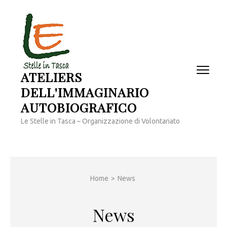
Passa
al
contenuto
(premi
invio)
ATELIERS
DELL'IMMAGINARIO
AUTOBIOGRAFICO
Le Stelle in Tasca – Organizzazione di Volontariato
Home
>
News
News