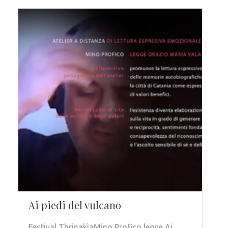
Ai piedi del vulcano
Festival ThrinakìaMino Profico legge Ai