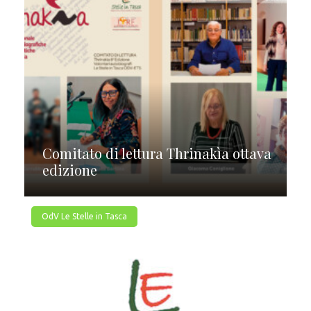
Comitato di lettura Thrinakìa ottava
edizione
OdV Le Stelle in Tasca