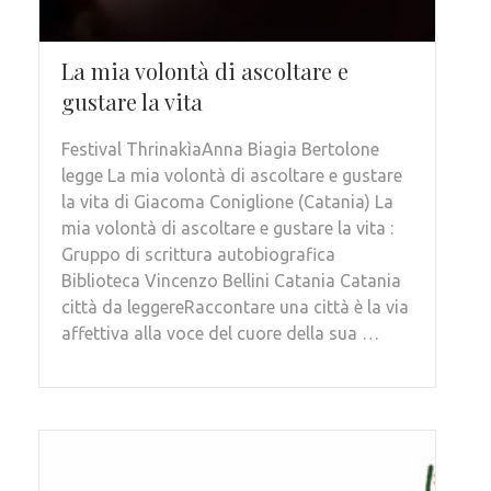
La mia volontà di ascoltare e
gustare la vita
Festival ThrinakìaAnna Biagia Bertolone
legge La mia volontà di ascoltare e gustare
la vita di Giacoma Coniglione (Catania) La
mia volontà di ascoltare e gustare la vita :
Gruppo di scrittura autobiografica
Biblioteca Vincenzo Bellini Catania Catania
città da leggereRaccontare una città è la via
affettiva alla voce del cuore della sua …