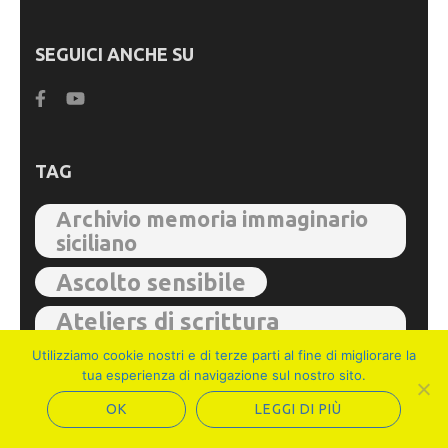
SEGUICI ANCHE SU
TAG
Archivio memoria immaginario
siciliano
Ascolto sensibile
Ateliers di scrittura
autobiografica
Utilizziamo cookie nostri e di terze parti al fine di migliorare la
tua esperienza di navigazione sul nostro sito.
formazione
Gruppo di lettura
OK
LEGGI DI PIÙ
Gruppo di scrittura
Il maggio dei libri