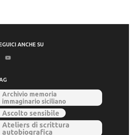
EGUICI ANCHE SU
AG
Archivio memoria
immaginario siciliano
Ascolto sensibile
Ateliers di scrittura
autobiografica