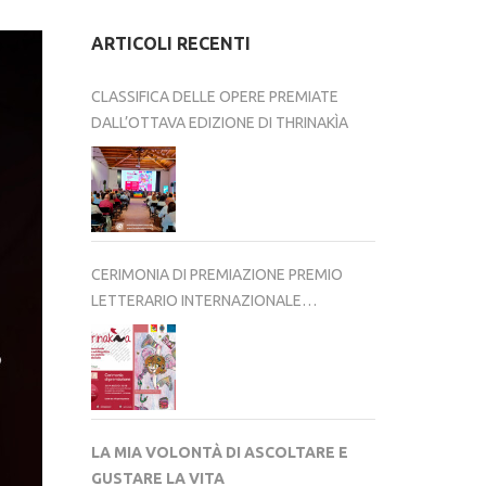
ARTICOLI RECENTI
CLASSIFICA DELLE OPERE PREMIATE
DALL’OTTAVA EDIZIONE DI THRINAKÌA
CERIMONIA DI PREMIAZIONE PREMIO
LETTERARIO INTERNAZIONALE
THRINAKÌA – VIII EDIZIONE 2025-2026
LA MIA VOLONTÀ DI ASCOLTARE E
GUSTARE LA VITA