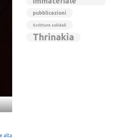
immateriale
pubblicazioni
Scritture solidali
Thrinakìa
e alta