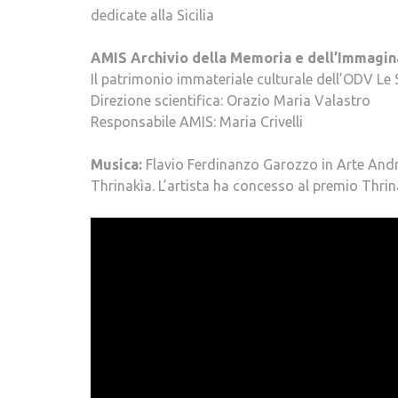
dedicate alla Sicilia
AMIS Archivio della Memoria e dell’Immagina
Il patrimonio immateriale culturale dell’ODV Le 
Direzione scientifica: Orazio Maria Valastro
Responsabile AMIS: Maria Crivelli
Musica:
Flavio Ferdinanzo Garozzo in Arte Andr
Thrinakìa. L’artista ha concesso al premio Thrin