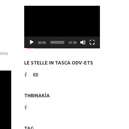
Video
Player
00:00
07:30
emio
LE STELLE IN TASCA ODV-ETS
THRINAKÌA
TAG