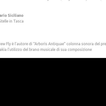
rio Siciliano
Stelle in Tasca
ew Fly è l’autore di “Arboris Antiquae” colonna sonora del pr
akìa l’utilizzo del brano musicale di sua composizione