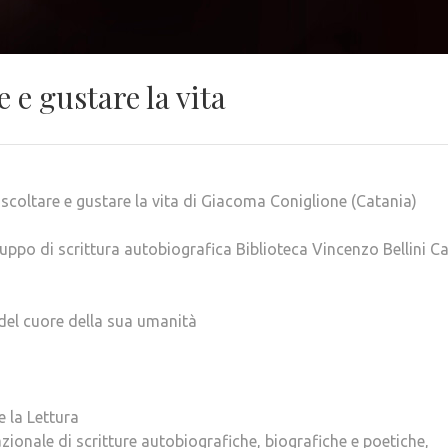
 e gustare la vita
scoltare e gustare la vita di Giacoma Coniglione (Catania)
ruppo di scrittura autobiografica Biblioteca Vincenzo Bellini C
 del cuore della sua umanità
 la Lettura
ionale di scritture autobiografiche, biografiche e poetiche,