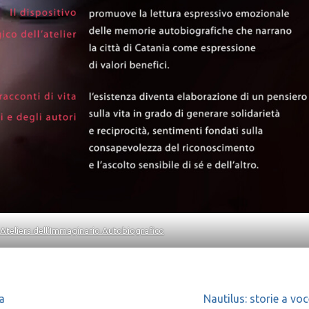
Ateliers dell’Immaginario Autobiografico
a
Nautilus: storie a voc