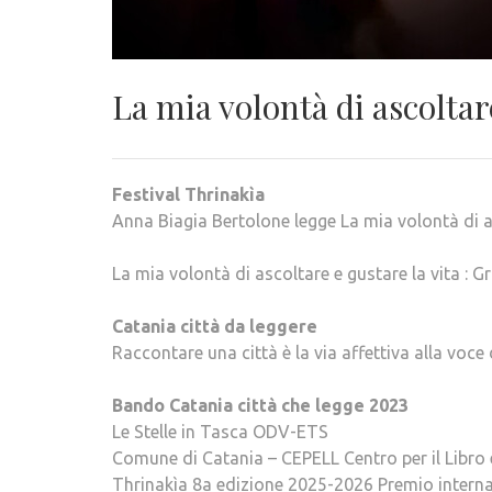
La mia volontà di ascoltare
Festival Thrinakìa
Anna Biagia Bertolone legge La mia volontà di a
La mia volontà di ascoltare e gustare la vita : G
Catania città da leggere
Raccontare una città è la via affettiva alla voce
Bando Catania città che legge 2023
Le Stelle in Tasca ODV-ETS
Comune di Catania – CEPELL Centro per il Libro e
Thrinakìa 8a edizione 2025-2026 Premio internaz