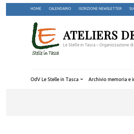
Passa
HOME
CALENDARIO
ISCRIZIONE NEWSLETTER
SU
al
contenuto
(premi
ATELIERS D
invio)
Le Stelle in Tasca – Organizzazione di
OdV Le Stelle in Tasca
Archivio memoria e i