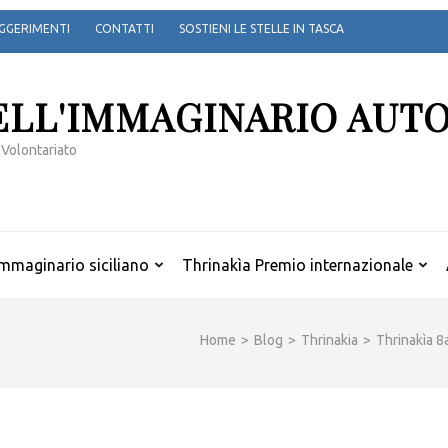
GGERIMENTI
CONTATTI
SOSTIENI LE STELLE IN TASCA
ELL'IMMAGINARIO AUT
 Volontariato
mmaginario siciliano
Thrinakìa Premio internazionale
Home
>
Blog
>
Thrinakia
>
Thrinakìa 8