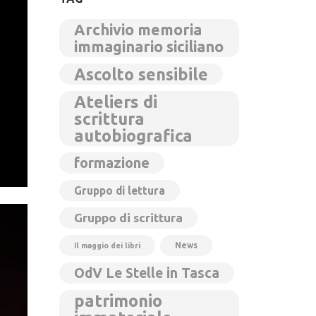
Archivio memoria
immaginario siciliano
Ascolto sensibile
Ateliers di
scrittura
autobiografica
formazione
Gruppo di lettura
Gruppo di scrittura
News
Il maggio dei libri
OdV Le Stelle in Tasca
patrimonio