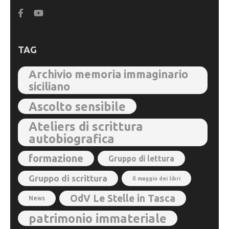
TAG
Archivio memoria immaginario
siciliano
Ascolto sensibile
Ateliers di scrittura
autobiografica
formazione
Gruppo di lettura
Gruppo di scrittura
Il maggio dei libri
OdV Le Stelle in Tasca
News
patrimonio immateriale