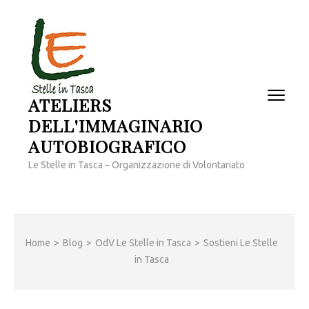
Passa
al
contenuto
(premi
invio)
ATELIERS
DELL'IMMAGINARIO
AUTOBIOGRAFICO
Le Stelle in Tasca – Organizzazione di Volontariato
Home
>
Blog
>
OdV Le Stelle in Tasca
>
Sostieni Le Stelle
in Tasca