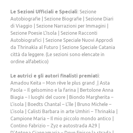
Le Sezioni Ufficiali e Speciali
: Sezione
Autobiografie | Sezione Biografie | Sezione Diari
di Viaggio | Sezione Narrazioni per Immagini |
Sezione Poesie L’Isola | Sezione Racconti
Autobiografici | Sezione Speciale Nuovi Approdi
da Thrinakìa al Futuro | Sezione Speciale Catania
città da leggere. (Le sezioni sono elencate in
ordine alfabetico)
Le autrici e gli autori finalisti premiati
:
Amadou Keita – Mon rêve le plus grand
| Asta
Paola – Il gelsomino e la farina | Bertolone Anna
Biagia – I luoghi del cuore | Biondo Margherita –
L’isola | Boedts Chantal – L’île | Bruno Michele –
L’isola | Calisti Barbara in arte Umhiri – Thrinakìa |
Campione Maria – Il mio piccolo mondo antico |
Contino Fabrizio – Zyz e autostrada A29 |
D’Antona Giannamaria – Dove finisce la strada |