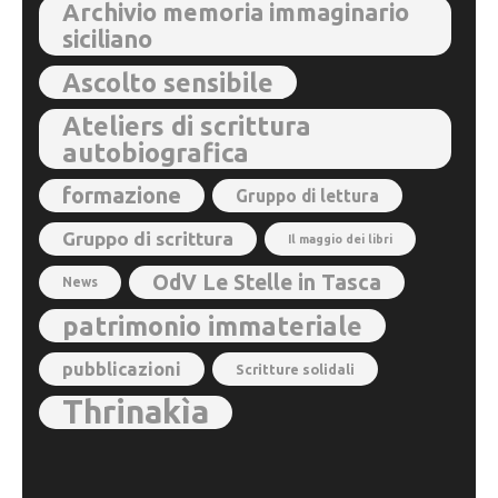
Archivio memoria immaginario
siciliano
Ascolto sensibile
Ateliers di scrittura
autobiografica
formazione
Gruppo di lettura
Gruppo di scrittura
Il maggio dei libri
OdV Le Stelle in Tasca
News
patrimonio immateriale
pubblicazioni
Scritture solidali
Thrinakìa