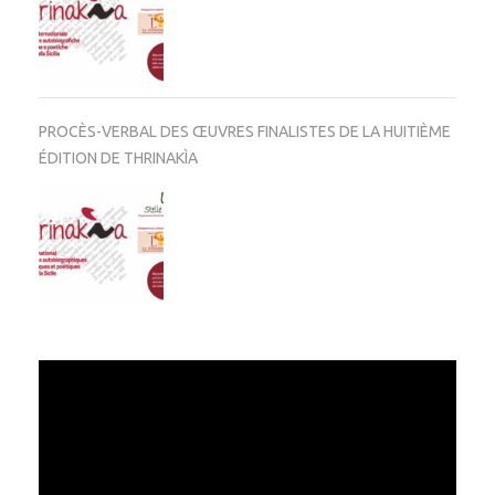
PROCÈS-VERBAL DES ŒUVRES FINALISTES DE LA HUITIÈME
ÉDITION DE THRINAKÌA
Video
Player