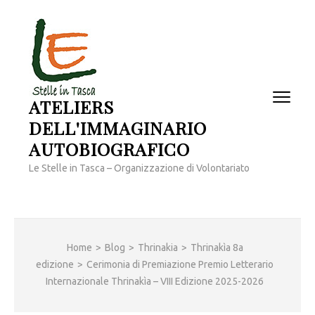
Passa
al
contenuto
(premi
invio)
ATELIERS
DELL'IMMAGINARIO
AUTOBIOGRAFICO
Le Stelle in Tasca – Organizzazione di Volontariato
Home
>
Blog
>
Thrinakia
>
Thrinakìa 8a
edizione
>
Cerimonia di Premiazione Premio Letterario
Internazionale Thrinakìa – VIII Edizione 2025-2026