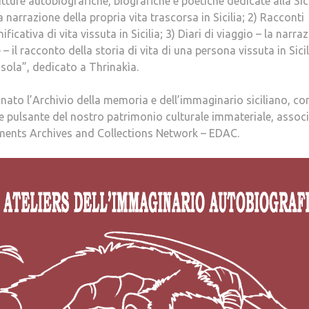
tture autobiografiche, biografiche e poetiche dedicate alla Sici
a narrazione della propria vita trascorsa in Sicilia; 2) Racconti
ficativa di vita vissuta in Sicilia; 3) Diari di viaggio – la narra
 – il racconto della storia di vita di una persona vissuta in Sicil
Isola”, dedicato a Thrinakìa.
e nato l’Archivio della memoria e dell’immaginario siciliano, co
re pulsante del nostro patrimonio culturale immateriale, assoc
uments Archives and Collections Network – EDAC.