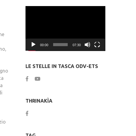
Video
Player
one
00:00
07:30
no,
LE STELLE IN TASCA ODV-ETS
ogno
ca
la
di
THRINAKÌA
zio
TAG