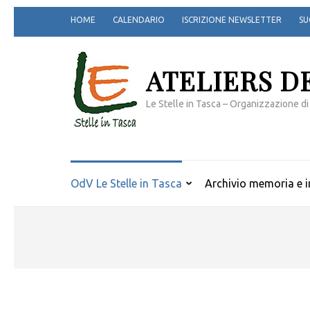
Passa
HOME
CALENDARIO
ISCRIZIONE NEWSLETTER
SU
al
contenuto
(premi
ATELIERS D
invio)
Le Stelle in Tasca – Organizzazione di
OdV Le Stelle in Tasca
Archivio memoria e i