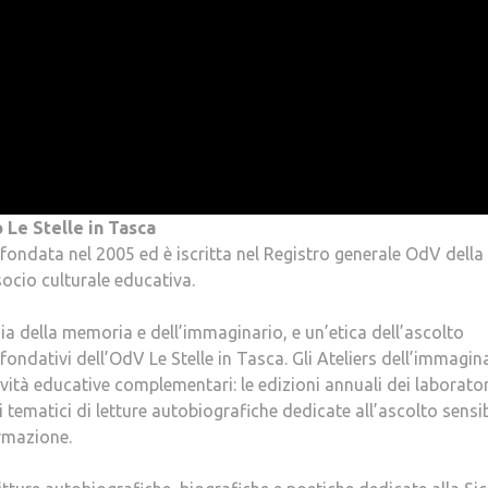
 Le Stelle in Tasca
 fondata nel 2005 ed è iscritta nel Registro generale OdV della
socio culturale educativa.
a della memoria e dell’immaginario, e un’etica dell’ascolto
i fondativi dell’OdV Le Stelle in Tasca. Gli Ateliers dell’immagin
ività educative complementari: le edizioni annuali dei laborator
i tematici di letture autobiografiche dedicate all’ascolto sensib
ormazione.