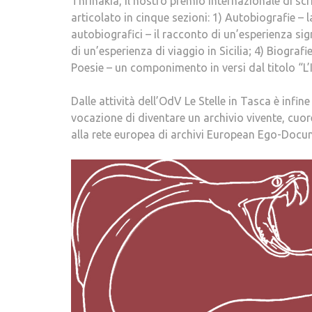
Thrinakìa, il nostro premio internazionale di scri
articolato in cinque sezioni: 1) Autobiografie – l
autobiografici – il racconto di un’esperienza signi
di un’esperienza di viaggio in Sicilia; 4) Biografie
Poesie – un componimento in versi dal titolo “L’
Dalle attività dell’OdV Le Stelle in Tasca è infin
vocazione di diventare un archivio vivente, cuo
alla rete europea di archivi European Ego-Doc