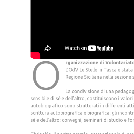
O
rganizzazione di Volontariato
L’OdV Le Stelle in Tasca è stata
Regione Siciliana nella sezione 
La condivisione di una pedagogi
sensibile di sé e dell’altro, costituiscono i valor
autobiografico sono strutturati in differenti att
scrittura autobiografica e biografica; gli incontr
sé e dell’altro; convegni, seminari di studio e f