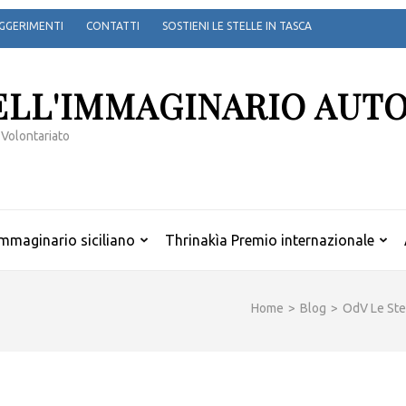
GGERIMENTI
CONTATTI
SOSTIENI LE STELLE IN TASCA
ELL'IMMAGINARIO AUT
 Volontariato
mmaginario siciliano
Thrinakìa Premio internazionale
Home
>
Blog
>
OdV Le Stel