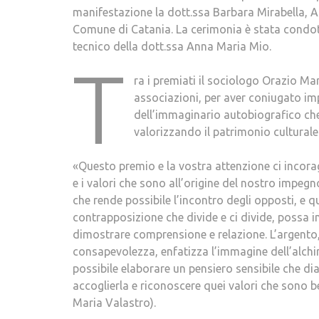
manifestazione la dott.ssa Barbara Mirabella, As
Comune di Catania. La cerimonia è stata condot
tecnico della dott.ssa Anna Maria Mio.
T
ra i premiati il sociologo Orazio Mar
associazioni, per aver coniugato imp
dell’immaginario autobiografico che
valorizzando il patrimonio culturale
«Questo premio e la vostra attenzione ci incorag
e i valori che sono all’origine del nostro impegn
che rende possibile l’incontro degli opposti, e q
contrapposizione che divide e ci divide, possa i
dimostrare comprensione e relazione. L’argento, 
consapevolezza, enfatizza l’immagine dell’alchim
possibile elaborare un pensiero sensibile che dia
accoglierla e riconoscere quei valori che sono b
Maria Valastro).