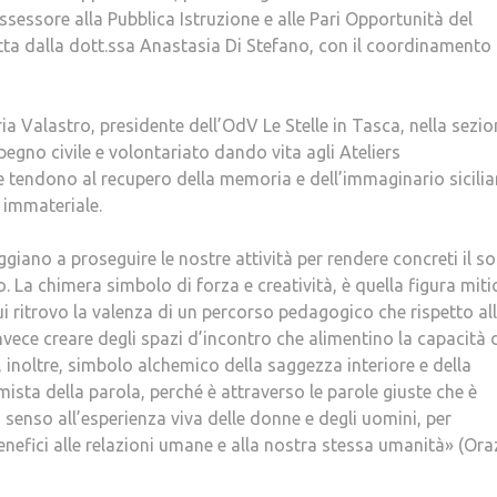
sessore alla Pubblica Istruzione e alle Pari Opportunità del
ta dalla dott.ssa Anastasia Di Stefano, con il coordinamento
ia Valastro, presidente dell’OdV Le Stelle in Tasca, nella sezi
egno civile e volontariato dando vita agli Ateliers
 tendono al recupero della memoria e dell’immaginario sicilia
 immateriale.
giano a proseguire le nostre attività per rendere concreti il s
o. La chimera simbolo di forza e creatività, è quella figura miti
ui ritrovo la valenza di un percorso pedagogico che rispetto al
nvece creare degli spazi d’incontro che alimentino la capacità 
inoltre, simbolo alchemico della saggezza interiore e della
ista della parola, perché è attraverso le parole giuste che è
 senso all’esperienza viva delle donne e degli uomini, per
enefici alle relazioni umane e alla nostra stessa umanità» (Ora