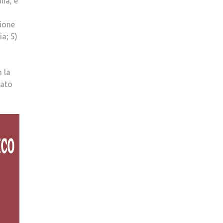
lia, è
zione
ia; 5)
n la
iato