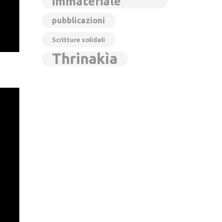
immateriale
pubblicazioni
Scritture solidali
Thrinakìa