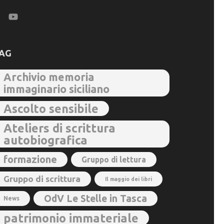
AG
Archivio memoria
immaginario siciliano
Ascolto sensibile
Ateliers di scrittura
autobiografica
formazione
Gruppo di lettura
Gruppo di scrittura
Il maggio dei libri
OdV Le Stelle in Tasca
News
patrimonio immateriale