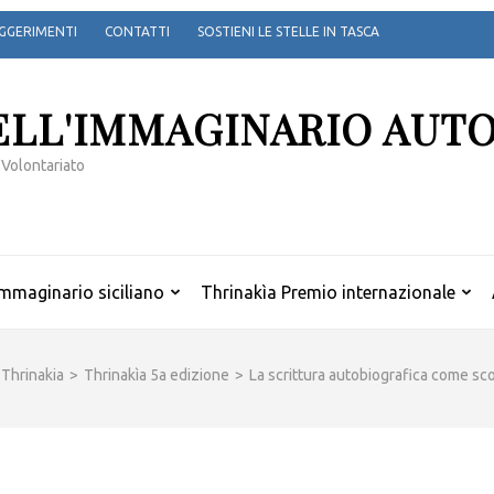
GGERIMENTI
CONTATTI
SOSTIENI LE STELLE IN TASCA
ELL'IMMAGINARIO AUT
 Volontariato
mmaginario siciliano
Thrinakìa Premio internazionale
Thrinakia
>
Thrinakìa 5a edizione
>
La scrittura autobiografica come scop