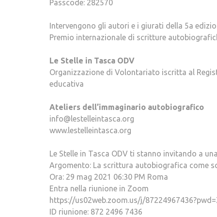
Passcode: 282570
Intervengono gli autori e i giurati della 5a edizi
Premio internazionale di scritture autobiografich
Le Stelle in Tasca ODV
Organizzazione di Volontariato iscritta al Regis
educativa
Ateliers dell’immaginario autobiografico
info@lestelleintasca.org
www.lestelleintasca.org
Le Stelle in Tasca ODV ti stanno invitando a una
Argomento: La scrittura autobiografica come s
Ora: 29 mag 2021 06:30 PM Roma
Entra nella riunione in Zoom
https://us02web.zoom.us/j/87224967436?pw
ID riunione: 872 2496 7436