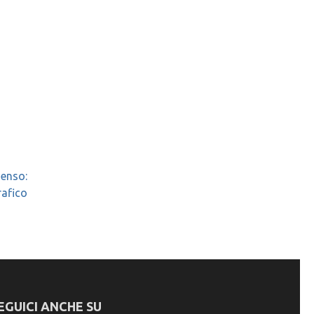
senso:
rafico
EGUICI ANCHE SU