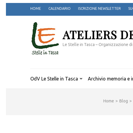
Passa
HOME
CALENDARIO
ISCRIZIONE NEWSLETTER
SU
al
contenuto
(premi
ATELIERS D
invio)
Le Stelle in Tasca – Organizzazione di
OdV Le Stelle in Tasca
Archivio memoria e i
Home
>
Blog
>