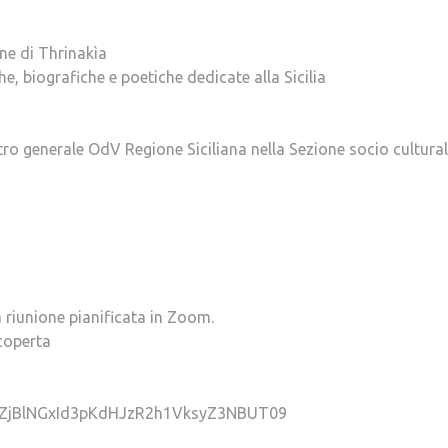
one di Thrinakìa
e, biografiche e poetiche dedicate alla Sicilia
tro generale OdV Regione Siciliana nella Sezione socio cultura
 riunione pianificata in Zoom.
coperta
d=ZjBlNGxId3pKdHJzR2h1VksyZ3NBUT09