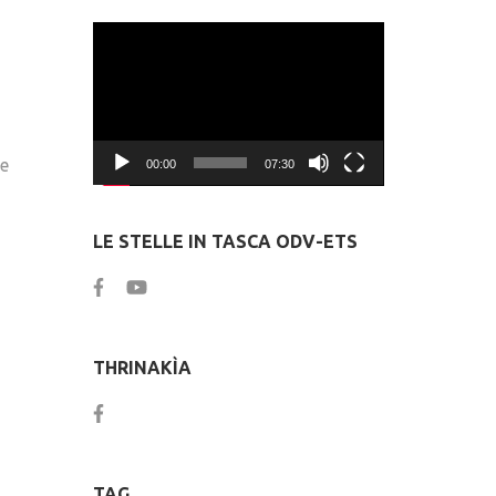
Video
Player
le
00:00
07:30
LE STELLE IN TASCA ODV-ETS
THRINAKÌA
TAG