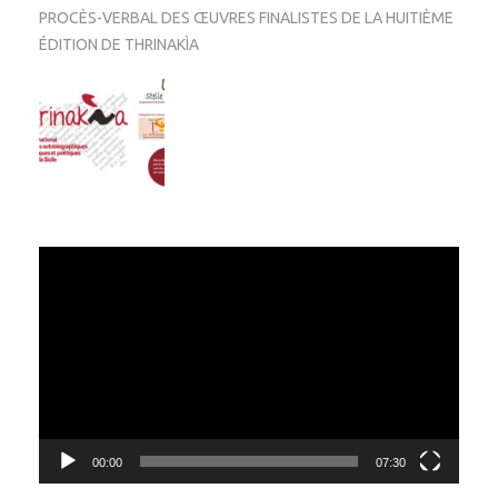
PROCÈS-VERBAL DES ŒUVRES FINALISTES DE LA HUITIÈME
ÉDITION DE THRINAKÌA
Video
Player
00:00
07:30