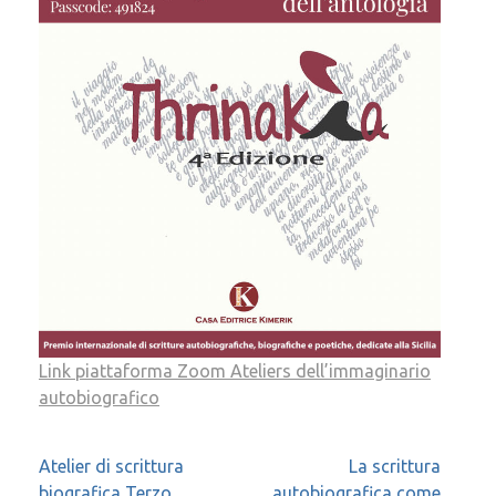
Link piattaforma Zoom Ateliers dell’immaginario
autobiografico
Navigazione
Atelier di scrittura
La scrittura
biografica Terzo
autobiografica come