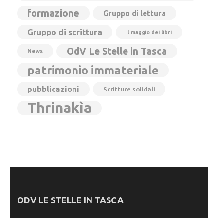
formazione
Gruppo di lettura
Gruppo di scrittura
Il maggio dei libri
OdV Le Stelle in Tasca
News
patrimonio immateriale
pubblicazioni
Scritture solidali
Thrinakìa
ODV LE STELLE IN TASCA