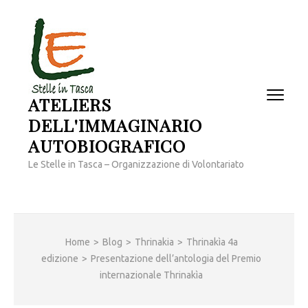
Passa
al
contenuto
(premi
invio)
ATELIERS
DELL'IMMAGINARIO
AUTOBIOGRAFICO
Le Stelle in Tasca – Organizzazione di Volontariato
Home
>
Blog
>
Thrinakia
>
Thrinakìa 4a
edizione
>
Presentazione dell’antologia del Premio
internazionale Thrinakìa