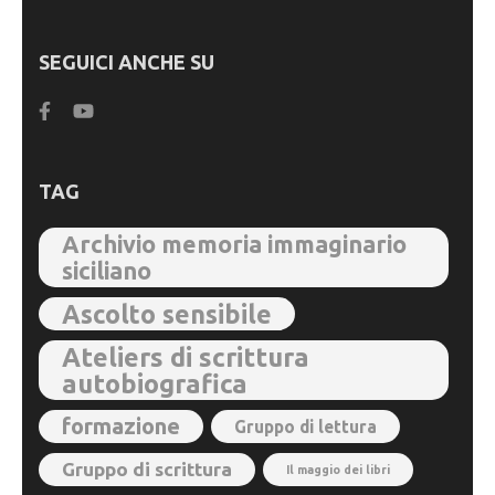
SEGUICI ANCHE SU
TAG
Archivio memoria immaginario
siciliano
Ascolto sensibile
Ateliers di scrittura
autobiografica
formazione
Gruppo di lettura
Gruppo di scrittura
Il maggio dei libri