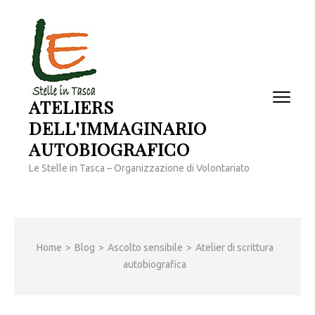
Passa
al
contenuto
(premi
invio)
ATELIERS
DELL'IMMAGINARIO
AUTOBIOGRAFICO
Le Stelle in Tasca – Organizzazione di Volontariato
Home
>
Blog
>
Ascolto sensibile
>
Atelier di scrittura
autobiografica