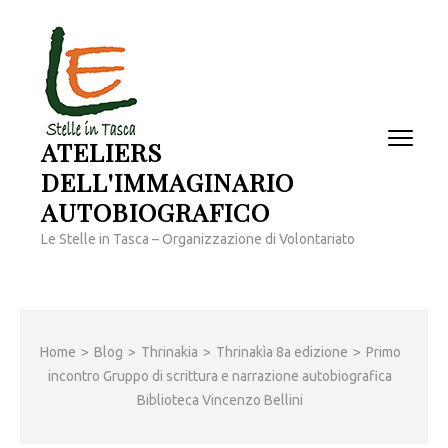
Passa
al
contenuto
(premi
invio)
ATELIERS
DELL'IMMAGINARIO
AUTOBIOGRAFICO
Le Stelle in Tasca – Organizzazione di Volontariato
Home
>
Blog
>
Thrinakia
>
Thrinakìa 8a edizione
>
Primo
incontro Gruppo di scrittura e narrazione autobiografica
Biblioteca Vincenzo Bellini