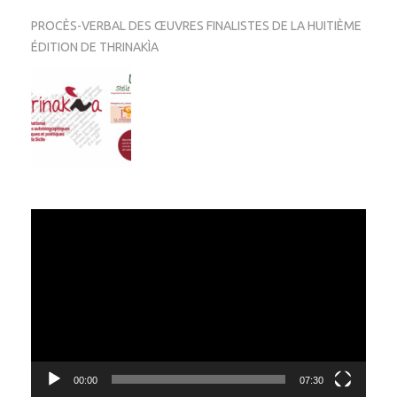
PROCÈS-VERBAL DES ŒUVRES FINALISTES DE LA HUITIÈME
ÉDITION DE THRINAKÌA
Video
Player
00:00
07:30