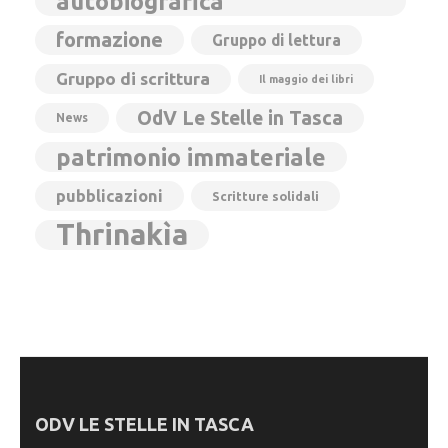
autobiografica
formazione
Gruppo di lettura
Gruppo di scrittura
Il maggio dei libri
OdV Le Stelle in Tasca
News
patrimonio immateriale
pubblicazioni
Scritture solidali
Thrinakìa
ODV LE STELLE IN TASCA