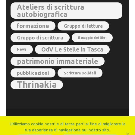
Ateliers di scrittura
autobiografica
formazione
Gruppo di lettura
Gruppo di scrittura
Il maggio dei libri
OdV Le Stelle in Tasca
News
patrimonio immateriale
pubblicazioni
Scritture solidali
Thrinakìa
© 2026
Ateliers dell'Immaginario Autobiografico
. Metro
Utilizziamo cookie nostri e di terze parti al fine di migliorare la
Magazine | Sviluppato da
Rara Theme
. Powered by
tua esperienza di navigazione sul nostro sito.
WordPress
.