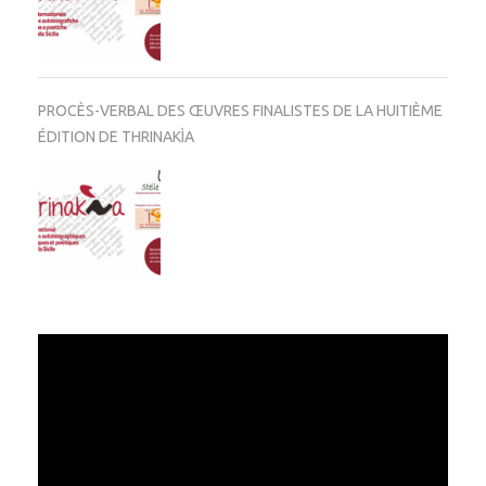
PROCÈS-VERBAL DES ŒUVRES FINALISTES DE LA HUITIÈME
ÉDITION DE THRINAKÌA
Video
Player