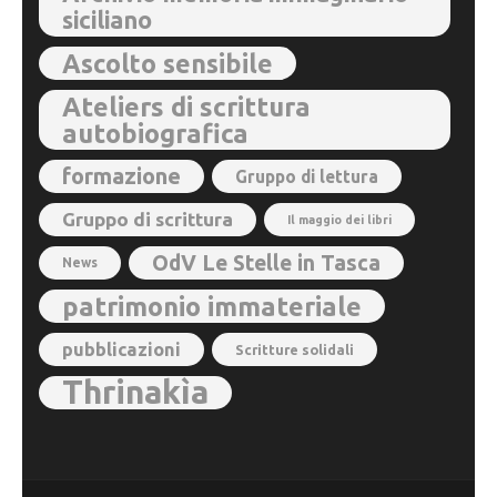
siciliano
Ascolto sensibile
Ateliers di scrittura
autobiografica
formazione
Gruppo di lettura
Gruppo di scrittura
Il maggio dei libri
OdV Le Stelle in Tasca
News
patrimonio immateriale
pubblicazioni
Scritture solidali
Thrinakìa