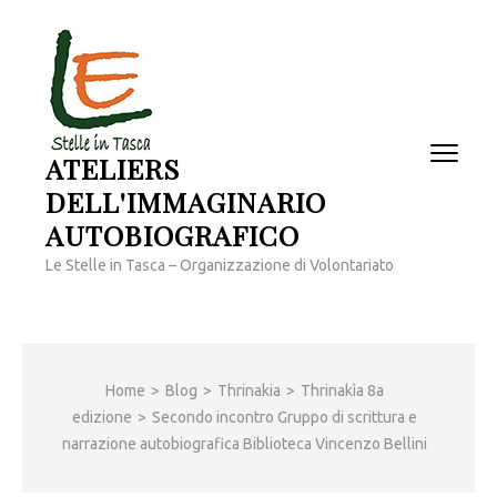
Passa
al
contenuto
(premi
invio)
ATELIERS
DELL'IMMAGINARIO
AUTOBIOGRAFICO
Le Stelle in Tasca – Organizzazione di Volontariato
Home
>
Blog
>
Thrinakia
>
Thrinakìa 8a
edizione
>
Secondo incontro Gruppo di scrittura e
narrazione autobiografica Biblioteca Vincenzo Bellini