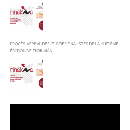
PROCÈS-VERBAL DES ŒUVRES FINALISTES DE LA HUITIÈME
ÉDITION DE THRINAKÌA
Video
Player