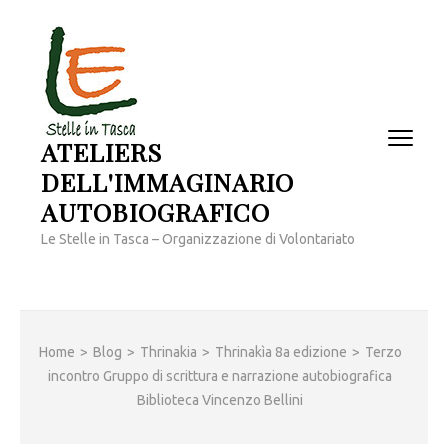
Passa
al
contenuto
(premi
invio)
ATELIERS
DELL'IMMAGINARIO
AUTOBIOGRAFICO
Le Stelle in Tasca – Organizzazione di Volontariato
Home
>
Blog
>
Thrinakia
>
Thrinakìa 8a edizione
>
Terzo
incontro Gruppo di scrittura e narrazione autobiografica
Biblioteca Vincenzo Bellini