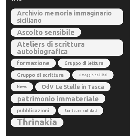
Archivio memoria immaginario
siciliano
Ascolto sensibile
Ateliers di scrittura
autobiografica
formazione
Gruppo di lettura
Gruppo di scrittura
Il maggio dei libri
OdV Le Stelle in Tasca
News
patrimonio immateriale
pubblicazioni
Scritture solidali
Thrinakìa