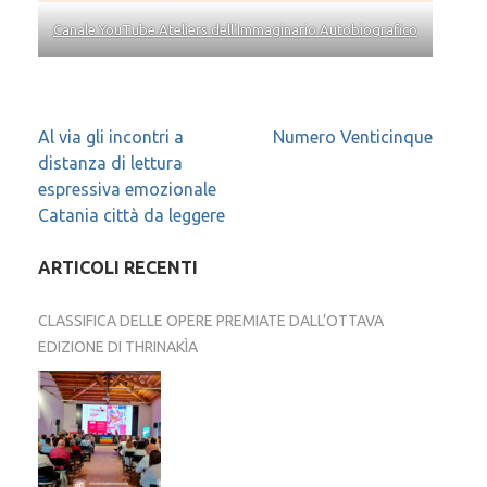
Canale YouTube Ateliers dell’Immaginario Autobiografico
Navigazione
Al via gli incontri a
Numero Venticinque
distanza di lettura
articoli
espressiva emozionale
Catania città da leggere
ARTICOLI RECENTI
CLASSIFICA DELLE OPERE PREMIATE DALL’OTTAVA
EDIZIONE DI THRINAKÌA