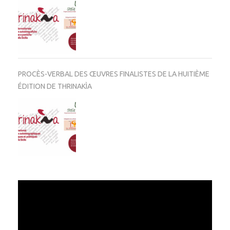
PROCÈS-VERBAL DES ŒUVRES FINALISTES DE LA HUITIÈME
ÉDITION DE THRINAKÌA
Video
Player