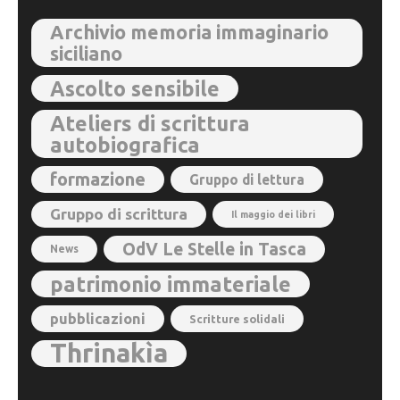
Archivio memoria immaginario
siciliano
Ascolto sensibile
Ateliers di scrittura
autobiografica
formazione
Gruppo di lettura
Gruppo di scrittura
Il maggio dei libri
OdV Le Stelle in Tasca
News
patrimonio immateriale
pubblicazioni
Scritture solidali
Thrinakìa