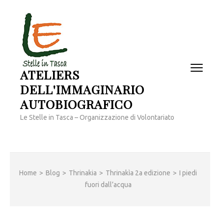
Passa
al
contenuto
(premi
invio)
ATELIERS
DELL'IMMAGINARIO
AUTOBIOGRAFICO
Le Stelle in Tasca – Organizzazione di Volontariato
Home
>
Blog
>
Thrinakia
>
Thrinakìa 2a edizione
>
I piedi
fuori dall’acqua