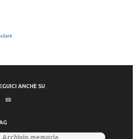
sulare
EGUICI ANCHE SU
AG
Archivio memoria