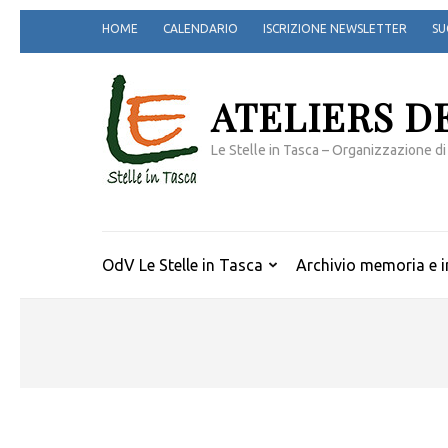
Passa
HOME
CALENDARIO
ISCRIZIONE NEWSLETTER
SU
al
contenuto
(premi
ATELIERS D
invio)
Le Stelle in Tasca – Organizzazione di
OdV Le Stelle in Tasca
Archivio memoria e i