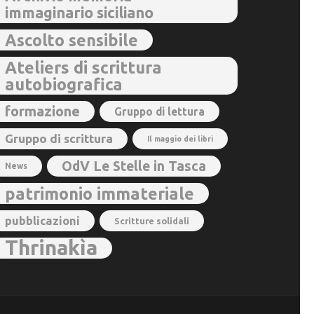
immaginario siciliano
Ascolto sensibile
Ateliers di scrittura
autobiografica
formazione
Gruppo di lettura
Gruppo di scrittura
Il maggio dei libri
OdV Le Stelle in Tasca
News
patrimonio immateriale
pubblicazioni
Scritture solidali
Thrinakìa