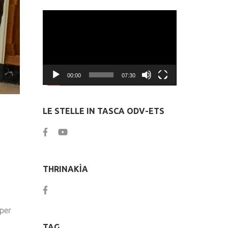
Video
Player
00:00
07:30
LE STELLE IN TASCA ODV-ETS
THRINAKÌA
 per
TAG