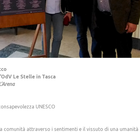
cco
’OdV Le Stelle in Tasca
L’Arena
la consapevolezza UNESCO
 comunità attraverso i sentimenti e il vissuto di una umanità