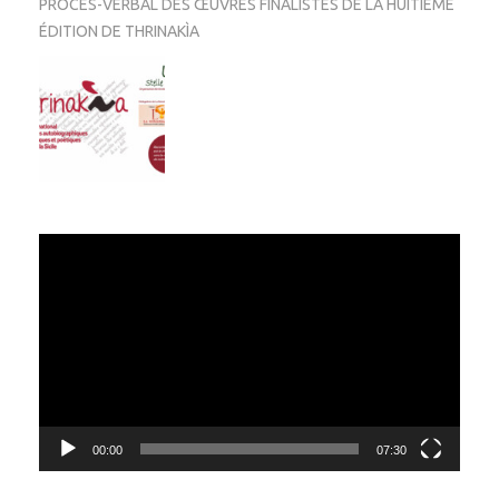
PROCÈS-VERBAL DES ŒUVRES FINALISTES DE LA HUITIÈME
ÉDITION DE THRINAKÌA
Video
Player
00:00
07:30