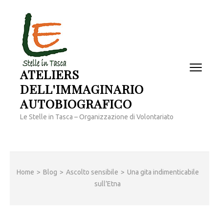
Passa
al
contenuto
(premi
invio)
ATELIERS
DELL'IMMAGINARIO
AUTOBIOGRAFICO
Le Stelle in Tasca – Organizzazione di Volontariato
Home
>
Blog
>
Ascolto sensibile
>
Una gita indimenticabile
sull’Etna