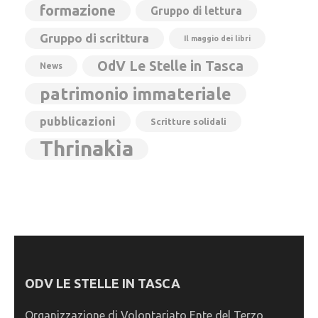
formazione
Gruppo di lettura
Gruppo di scrittura
Il maggio dei libri
OdV Le Stelle in Tasca
News
patrimonio immateriale
pubblicazioni
Scritture solidali
Thrinakìa
ODV LE STELLE IN TASCA
Organizzazione di Volontariato Ente del Terzo