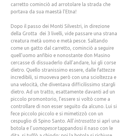
carretto cominciò ad arrotolare la strada che
portava da sua maestà l’Etna!
Dopo il passo dei Monti Silvestri, in direzione
della Grotta dei 3 livelli, vide passare una strana
creatura metà uomo e metà pesce. Saltando
come un gatto dal carretto, cominciò a seguire
quell’uomo anfibio e nonostante don Masino
cercasse di dissuaderlo dall’andare, lui gli corse
dietro. Quello stranissimo essere, dalle fattezze
incredibili, si muoveva però con una scioltezza e
una velocità, che diventava difficilissimo stargli
dietro. Ad un tratto, esattamente davanti ad un
piccolo promontorio, l’essere si voltò come a
controllare di non esser seguito da alcuno. Lui si
fece piccolo piccolo e si mimetizzò con un
cespuglio di Spino Santo. All’
intrasatta
si aprì una
botola e l’
uomopesce
tappandosi il naso con le
dita, si tuffò a chiodo; poi la botola si richiuse