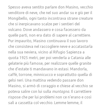
Spesso aveva sentito parlare don Masino, vecchio
venditore di neve, che nel suo andar su e giù per il
Mongibello, ogni tanto incontrava strane creature
che si inerpicavano scalze per i sentieri del
vulcano. Dove andassero e cosa facessero da
quelle parti, non era dato di sapere al carrettiere.
Pur impaurito, Masino continuava il suo lavoro
che consisteva nel raccogliere neve e accatastarla
nella sua neviera, vicino al Rifugio Sapienza a
quota 1925 metri, per poi venderla a Catania alle
gelaterie più famose, per realizzare quelle granite
che d’estate ti mandavano in estasi. Mandorla,
caffè, torrone, minnicucco e soprattutto quella di
gelsi neri. Una mattina vedendo passare don
Masino, si armò di coraggio e chiese al vecchio se
poteva salire con lui sulla
muntagna.
Il carrettiere
rispose che per lui problemi non ce n’erano e così
salì a cassetta col vecchio. Lemme lemme, il