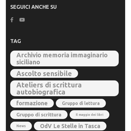
SEGUICI ANCHE SU
TAG
Archivio memoria immaginario
siciliano
Ascolto sensibile
Ateliers di scrittura
autobiografica
formazione
Gruppo di lettura
Gruppo di scrittura
Il maggio dei libri
OdV Le Stelle in Tasca
News