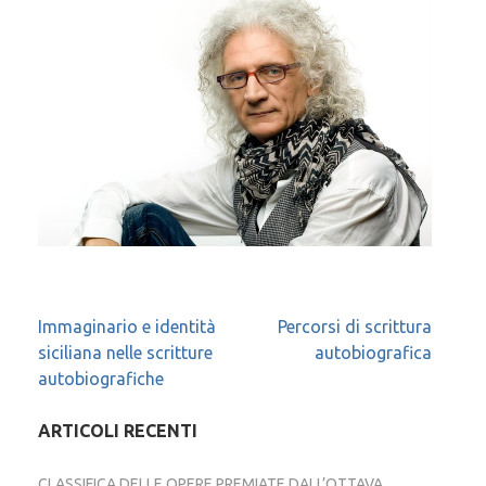
Navigazione
Immaginario e identità
Percorsi di scrittura
siciliana nelle scritture
autobiografica
articoli
autobiografiche
ARTICOLI RECENTI
CLASSIFICA DELLE OPERE PREMIATE DALL’OTTAVA