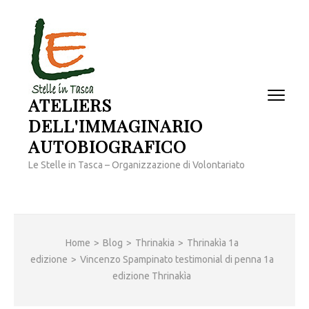
Passa
al
contenuto
(premi
invio)
ATELIERS
DELL'IMMAGINARIO
AUTOBIOGRAFICO
Le Stelle in Tasca – Organizzazione di Volontariato
Home
>
Blog
>
Thrinakia
>
Thrinakìa 1a
edizione
>
Vincenzo Spampinato testimonial di penna 1a
edizione Thrinakìa