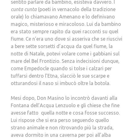
sentito parlare da bambino, esisteva davvero. I
cunta cunta
(poeti in vernacolo della tradizione
orale) lo chiamavano Amenano e lo definivano
magico, misterioso e miracoloso. Lui da bambino
era stato sempre rapito da quei racconti su quel
fiume. Ce n’era uno dove si asseriva che se riuscivi
a bere sette sorsetti d’acqua da quel fiume, la
notte di Natale, potevi volare come i gabbiani sul
mare del Bel Frontizio. Senza indecisioni dunque,
come Empedocle quando si tolse i calzari per
tuffarsi dentro l’Etna, slacciò le sue scarpe e
otturandosi il naso si imbucò oltre la botola.
Mesi dopo, Don Masino lo incontrò davanti alla
Fontana dell’Acqua Lenzuolo e gli chiese che fine
avesse fatto quella notte e cosa fosse successo.
Lui rispose che si era perso seguendo quello
strano animale e non ritrovando più la strada,
aveva dormito in una caverna per poi all’alba