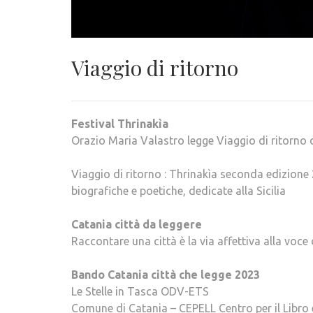
Viaggio di ritorno
Festival Thrinakìa
Orazio Maria Valastro legge Viaggio di ritorno d
Viaggio di ritorno : Thrinakìa seconda edizione
biografiche e poetiche, dedicate alla Sicilia
Catania città da leggere
Raccontare una città è la via affettiva alla voce
Bando Catania città che legge 2023
Le Stelle in Tasca ODV-ETS
Comune di Catania – CEPELL Centro per il Libro e