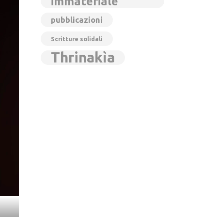
immateriale
pubblicazioni
Scritture solidali
Thrinakìa