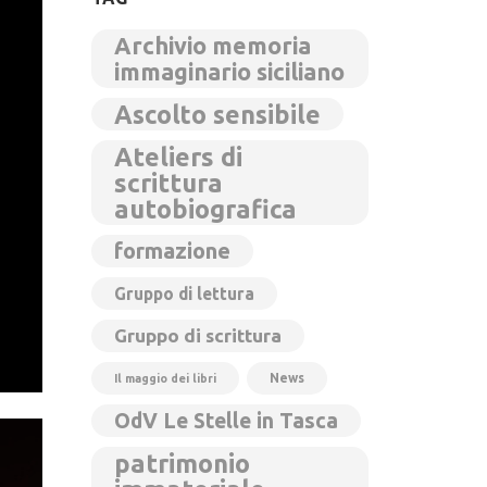
Archivio memoria
immaginario siciliano
Ascolto sensibile
Ateliers di
scrittura
autobiografica
formazione
Gruppo di lettura
Gruppo di scrittura
News
Il maggio dei libri
OdV Le Stelle in Tasca
patrimonio