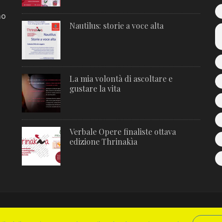
no
Nautilus: storie a voce alta
La mia volontà di ascoltare e
gustare la vita
Verbale Opere finaliste ottava
edizione Thrinakìa
Metro Magazine | Sviluppato da
Rara Theme
. Powered by
WordPre