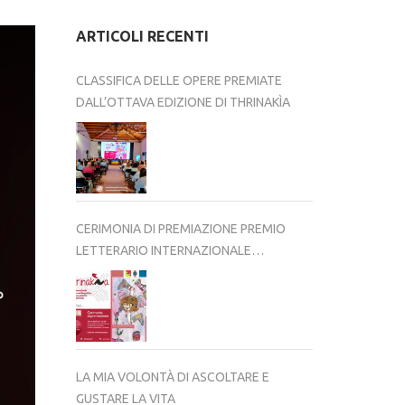
ARTICOLI RECENTI
CLASSIFICA DELLE OPERE PREMIATE
DALL’OTTAVA EDIZIONE DI THRINAKÌA
CERIMONIA DI PREMIAZIONE PREMIO
LETTERARIO INTERNAZIONALE
THRINAKÌA – VIII EDIZIONE 2025-2026
LA MIA VOLONTÀ DI ASCOLTARE E
GUSTARE LA VITA