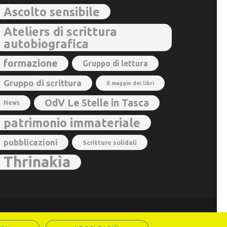
Ascolto sensibile
Ateliers di scrittura
autobiografica
formazione
Gruppo di lettura
Gruppo di scrittura
Il maggio dei libri
OdV Le Stelle in Tasca
News
patrimonio immateriale
pubblicazioni
Scritture solidali
Thrinakìa
ss
.