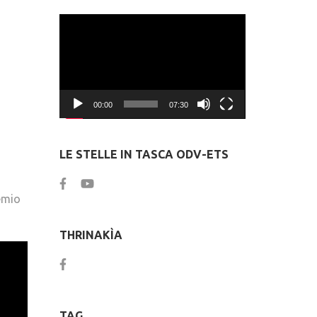
Video
Player
00:00
07:30
LE STELLE IN TASCA ODV-ETS
emio
THRINAKÌA
TAG