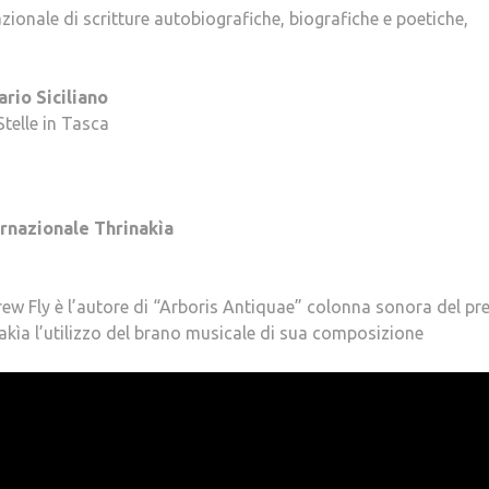
ionale di scritture autobiografiche, biografiche e poetiche,
rio Siciliano
Stelle in Tasca
ernazionale Thrinakìa
ew Fly è l’autore di “Arboris Antiquae” colonna sonora del pr
akìa l’utilizzo del brano musicale di sua composizione