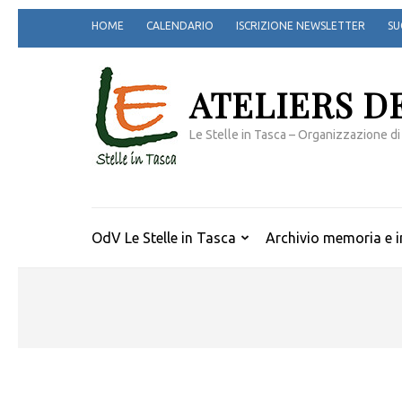
Passa
HOME
CALENDARIO
ISCRIZIONE NEWSLETTER
SU
al
contenuto
(premi
ATELIERS D
invio)
Le Stelle in Tasca – Organizzazione di
OdV Le Stelle in Tasca
Archivio memoria e i