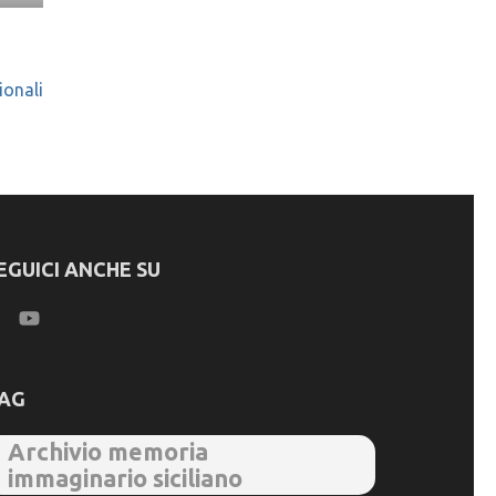
ionali
EGUICI ANCHE SU
AG
Archivio memoria
immaginario siciliano