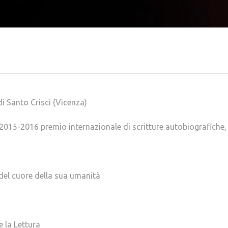
i Santo Crisci (Vicenza)
 2015-2016 premio internazionale di scritture autobiografiche,
 del cuore della sua umanità
 la Lettura