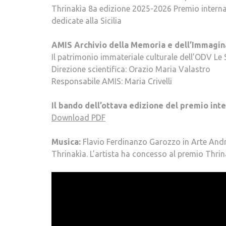
Thrinakìa 8a edizione 2025-2026 Premio internaz
dedicate alla Sicilia
AMIS Archivio della Memoria e dell’Immagina
Il patrimonio immateriale culturale dell’ODV Le 
Direzione scientifica: Orazio Maria Valastro
Responsabile AMIS: Maria Crivelli
Il bando dell’ottava edizione del premio int
Download PDF
Musica:
Flavio Ferdinanzo Garozzo in Arte Andr
Thrinakìa. L’artista ha concesso al premio Thrin