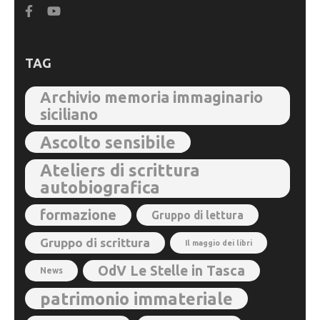
TAG
Archivio memoria immaginario
siciliano
Ascolto sensibile
Ateliers di scrittura
autobiografica
formazione
Gruppo di lettura
Gruppo di scrittura
Il maggio dei libri
OdV Le Stelle in Tasca
News
patrimonio immateriale