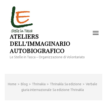
Passa
al
contenuto
(premi
invio)
ATELIERS
DELL'IMMAGINARIO
AUTOBIOGRAFICO
Le Stelle in Tasca – Organizzazione di Volontariato
Home
>
Blog
>
Thrinakia
>
Thrinakìa 5a edizione
>
Verbale
giuria internazionale 5a edizione Thrinakìa