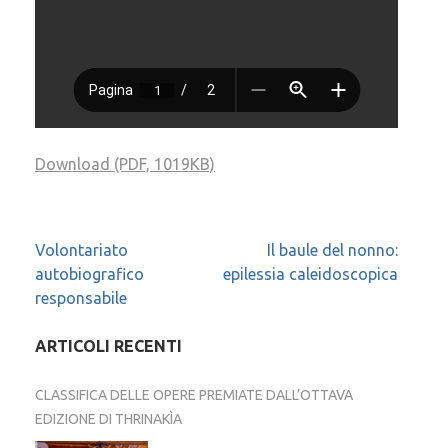
Download (PDF, 1019KB)
Navigazione
Volontariato
Il baule del nonno:
autobiografico
epilessia caleidoscopica
articoli
responsabile
ARTICOLI RECENTI
CLASSIFICA DELLE OPERE PREMIATE DALL’OTTAVA
EDIZIONE DI THRINAKÌA