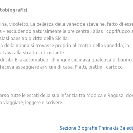
tobiografici
na, vicoletto. La bellezza della vanedda stava nel fatto di ess
a – escludendo naturalmente le ore centrali alias “coprifuoco a
iasi paesino o città della Sicilia.
sa della nonna si trovasse proprio al centro della vanedda, in
ortava alla strada sottostante.
i cibi. Era automatico: chiunque cucinava qualcosa di buono 
eva assaggiare ai vicini di casa. Piatti, piattini, cartocci
corso tutte le estati della sua infanzia tra Modica e Ragusa, do
 viaggiare, leggere e scrivere.
Sezione Biografie Thrinakìa 3a ed