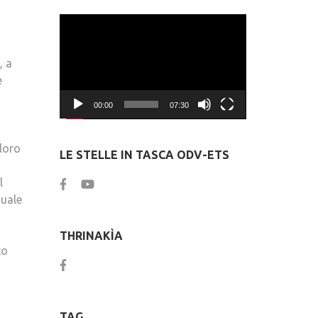
Video
Player
, a
e
00:00
07:30
 loro
LE STELLE IN TASCA ODV-ETS
l
quale
THRINAKÌA
to
TAG