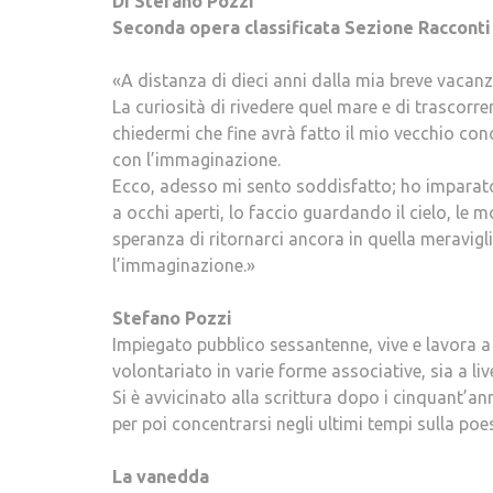
Di Stefano Pozzi
Seconda opera classificata Sezione Racconti
«A distanza di dieci anni dalla mia breve vacanz
La curiosità di rivedere quel mare e di trascorre
chiedermi che fine avrà fatto il mio vecchio con
con l’immaginazione.
Ecco, adesso mi sento soddisfatto; ho imparato
a occhi aperti, lo faccio guardando il cielo, le
speranza di ritornarci ancora in quella meravigl
l’immaginazione.»
Stefano Pozzi
Impiegato pubblico sessantenne, vive e lavora a
volontariato in varie forme associative, sia a live
Si è avvicinato alla scrittura dopo i cinquant’an
per poi concentrarsi negli ultimi tempi sulla poes
La vanedda