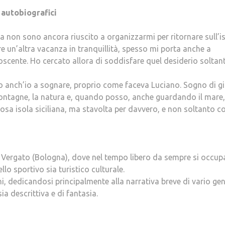
 autobiografici
a non sono ancora riuscito a organizzarmi per ritornare sull’is
re un’altra vacanza in tranquillità, spesso mi porta anche a
oscente. Ho cercato allora di soddisfare quel desiderio soltan
 anch’io a sognare, proprio come faceva Luciano. Sogno di g
 montagne, la natura e, quando posso, anche guardando il mare,
iosa isola siciliana, ma stavolta per davvero, e non soltanto c
 Vergato (Bologna), dove nel tempo libero da sempre si occup
llo sportivo sia turistico culturale.
ni, dedicandosi principalmente alla narrativa breve di vario gen
ia descrittiva e di fantasia.