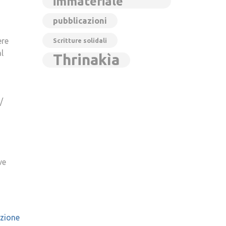
immateriale
pubblicazioni
ere
Scritture solidali
l
Thrinakìa
/
ve
izione