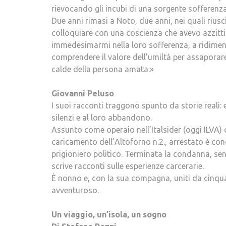
rievocando gli incubi di una sorgente sofferenza
Due anni rimasi a Noto, due anni, nei quali riusci
colloquiare con una coscienza che avevo azzittito
immedesimarmi nella loro sofferenza, a ridimens
comprendere il valore dell’umiltà per assaporare 
calde della persona amata.»
Giovanni Peluso
I suoi racconti traggono spunto da storie reali: e
silenzi e al loro abbandono.
Assunto come operaio nell’Italsider (oggi ILVA) 
caricamento dell’Altoforno n.2., arrestato è cond
prigioniero politico. Terminata la condanna, se
scrive racconti sulle esperienze carcerarie.
È nonno e, con la sua compagna, uniti da cinquan
avventuroso.
Un viaggio, un’isola, un sogno