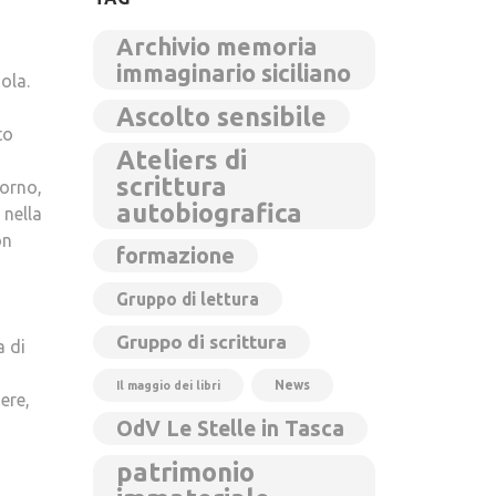
Archivio memoria
immaginario siciliano
ola.
Ascolto sensibile
to
Ateliers di
scrittura
iorno,
autobiografica
 nella
on
formazione
Gruppo di lettura
Gruppo di scrittura
a di
News
Il maggio dei libri
ere,
OdV Le Stelle in Tasca
patrimonio