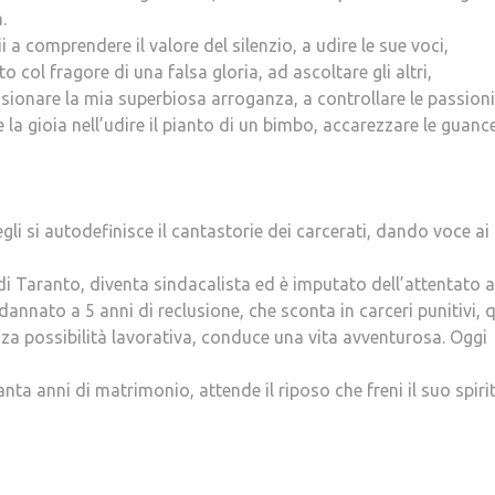
.
i a comprendere il valore del silenzio, a udire le sue voci,
 col fragore di una falsa gloria, ad ascoltare gli altri,
ionare la mia superbiosa arroganza, a controllare le passioni
la gioia nell’udire il pianto di un bimbo, accarezzare le guanc
gli si autodefinisce il cantastorie dei carcerati, dando voce ai
di Taranto, diventa sindacalista ed è imputato dell’attentato a
annato a 5 anni di reclusione, che sconta in carceri punitivi, 
nza possibilità lavorativa, conduce una vita avventurosa. Oggi
ta anni di matrimonio, attende il riposo che freni il suo spiri