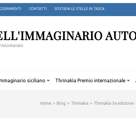
GGERIMENTI
CONTATTI
SOSTIENI LE STELLE IN TASCA
ELL'IMMAGINARIO AUT
 Volontariato
mmaginario siciliano
Thrinakìa Premio internazionale
Home
>
Blog
>
Thrinakia
>
Thrinakìa 3a edizione