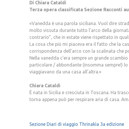
Di Chiara Cataldi
Terza opera classificata Sezione Racconti au
«Vanedda è una parola siciliana. Vuol dire stradi
molto vissuta durante tutto l’arco della giornat
contrario”, che in estate viene rispettato in quals
La cosa che più mi piaceva era il fatto che la ca
corrispondenza dell’arco con la scalinata che p
Nella vanedda c’era sempre un grande scambio d
particolare / abbondante (insomma sempre!) lo fac
viaggiavano da una casa all’altra.»
Chiara Cataldi
È nata in Sicilia e cresciuta in Toscana. Ha tras
torna appena può per respirare aria di casa. Ama
Navigazione
Sezione Diari di viaggio Thrinakìa 3a edizione