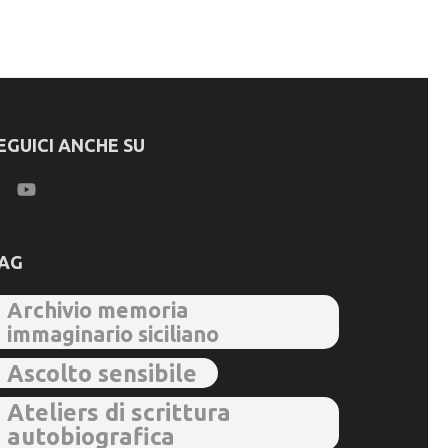
EGUICI ANCHE SU
AG
Archivio memoria
immaginario siciliano
Ascolto sensibile
Ateliers di scrittura
autobiografica