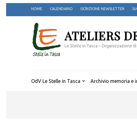
Passa
HOME
CALENDARIO
ISCRIZIONE NEWSLETTER
SU
al
contenuto
(premi
ATELIERS D
invio)
Le Stelle in Tasca – Organizzazione di
OdV Le Stelle in Tasca
Archivio memoria e i