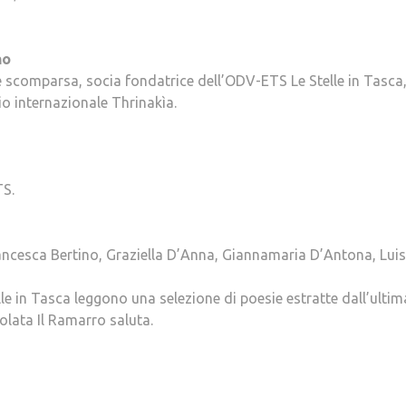
no
 scomparsa, socia fondatrice dell’ODV-ETS Le Stelle in Tasca
mio internazionale Thrinakìa.
TS.
rancesca Bertino, Graziella D’Anna, Giannamaria D’Antona, Lui
e in Tasca leggono una selezione di poesie estratte dall’ultim
lata Il Ramarro saluta.