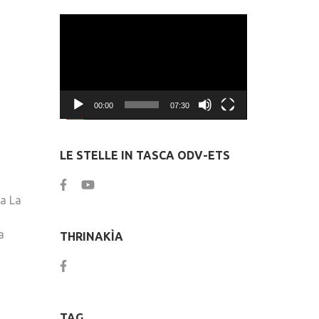
Video
Player
,
00:00
07:30
LE STELLE IN TASCA ODV-ETS
sa La
a
THRINAKÌA
TAG