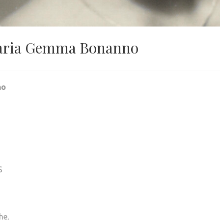
Maria Gemma Bonanno
no
S
he,