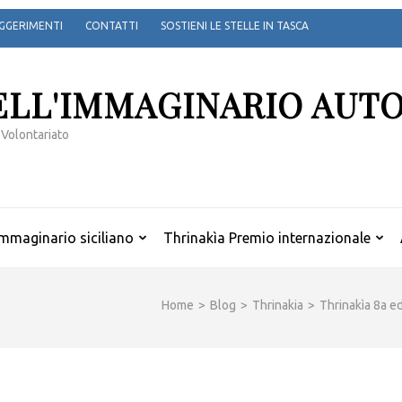
GGERIMENTI
CONTATTI
SOSTIENI LE STELLE IN TASCA
ELL'IMMAGINARIO AUT
 Volontariato
mmaginario siciliano
Thrinakìa Premio internazionale
Home
>
Blog
>
Thrinakia
>
Thrinakìa 8a e