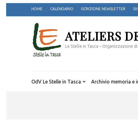
Passa
HOME
CALENDARIO
ISCRIZIONE NEWSLETTER
SU
al
contenuto
(premi
ATELIERS D
invio)
Le Stelle in Tasca – Organizzazione di
OdV Le Stelle in Tasca
Archivio memoria e i