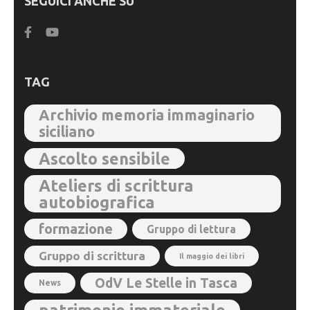
SEGUICI ANCHE SU
TAG
Archivio memoria immaginario
siciliano
Ascolto sensibile
Ateliers di scrittura
autobiografica
formazione
Gruppo di lettura
Gruppo di scrittura
Il maggio dei libri
OdV Le Stelle in Tasca
News