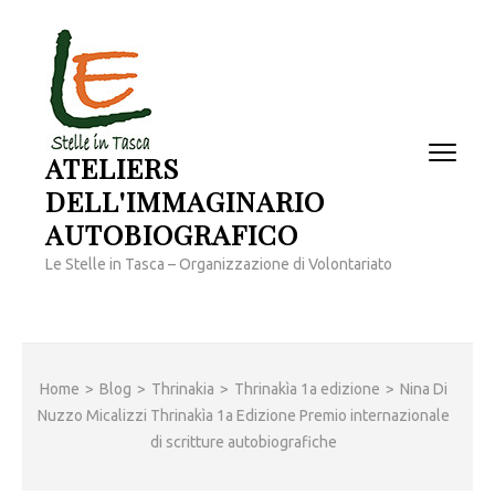
Passa
al
contenuto
(premi
invio)
ATELIERS
DELL'IMMAGINARIO
AUTOBIOGRAFICO
Le Stelle in Tasca – Organizzazione di Volontariato
Home
>
Blog
>
Thrinakia
>
Thrinakìa 1a edizione
>
Nina Di
Nuzzo Micalizzi Thrinakìa 1a Edizione Premio internazionale
di scritture autobiografiche