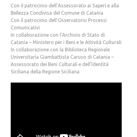
Con il patrocinio dell’Assessorato ai Saperi e alla
Bellezza Condivisa del Comune di Catania
Con il patrocinio dell’Osservatorio Processi
Comunicativi
In collaborazione con l’Archivio di Stato di
Catania – Ministero per i Beni e le Attività Culturali
In collaborazione con la Biblioteca Regionale
Universitaria Giambattista Caruso di Catania –
Assessorato dei Beni Culturali e dell’Identità
Siciliana della Regione Siciliana