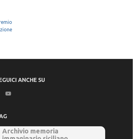
premio
izione
EGUICI ANCHE SU
AG
Archivio memoria
immaginario siciliano