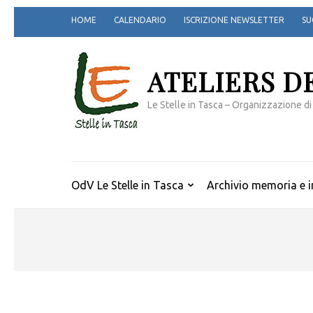
Passa
HOME
CALENDARIO
ISCRIZIONE NEWSLETTER
SU
al
contenuto
(premi
ATELIERS D
invio)
Le Stelle in Tasca – Organizzazione di
OdV Le Stelle in Tasca
Archivio memoria e i