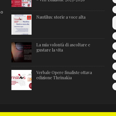
no
Nautilus: storie a voce alta
La mia volontà di ascoltare e
gustare la vita
Verbale Opere finaliste ottava
edizione Thrinakìa
Metro Magazine | Sviluppato da
Rara Theme
. Powered by
WordPre