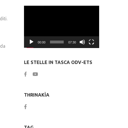
Video
Player
iti.
00:00
07:30
 da
LE STELLE IN TASCA ODV-ETS
THRINAKÌA
TAG