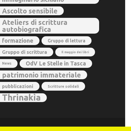
Ascolto sensibile
Ateliers di scrittura
autobiografica
formazione
Gruppo di lettura
Gruppo di scrittura
Il maggio dei libri
OdV Le Stelle in Tasca
News
patrimonio immateriale
pubblicazioni
Scritture solidali
Thrinakìa
ss
.