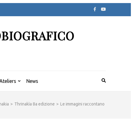
OBIOGRAFICO
Ateliers
News
nakia
>
Thrinakìa 8a edizione
>
Le immagini raccontano