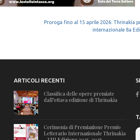
Proroga fino al 15 aprile 2026: Thrinakìa 
internazionale 8a Ed
ARTICOLI RECENTI
S
Classifica delle opere premiate
dall’ottava edizione di Thrinakìa
T
Cerimonia di Premiazione Premio
Letterario Internazionale Thrinakìa
– VIII Edizione 2025-2026