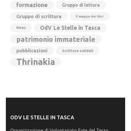
formazione
Gruppo di lettura
Gruppo di scrittura
Il maggio dei libri
OdV Le Stelle in Tasca
News
patrimonio immateriale
pubblicazioni
Scritture solidali
Thrinakìa
ODV LE STELLE IN TASCA
Organizzazione di Volontariato Ente del Terzo