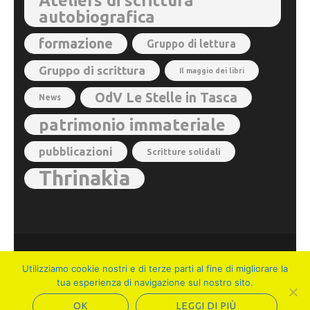
Ateliers di scrittura
autobiografica
formazione
Gruppo di lettura
Gruppo di scrittura
Il maggio dei libri
OdV Le Stelle in Tasca
News
patrimonio immateriale
pubblicazioni
Scritture solidali
Thrinakìa
© 2026
Ateliers dell'Immaginario Autobiografico
. Metro
Utilizziamo cookie nostri e di terze parti al fine di migliorare la
Magazine | Sviluppato da
Rara Theme
. Powered by
tua esperienza di navigazione sul nostro sito.
WordPress
.
OK
LEGGI DI PIÙ