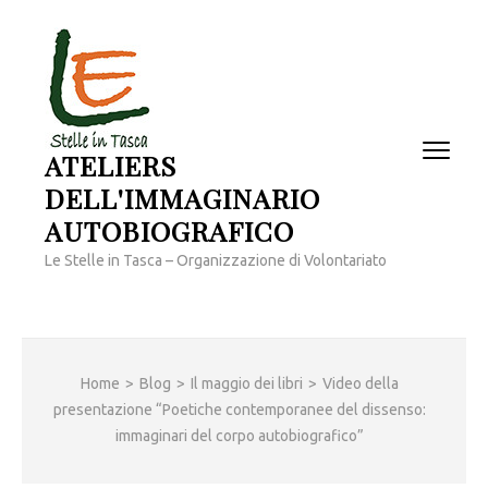
Passa
al
contenuto
(premi
invio)
ATELIERS
DELL'IMMAGINARIO
AUTOBIOGRAFICO
Le Stelle in Tasca – Organizzazione di Volontariato
Home
>
Blog
>
Il maggio dei libri
>
Video della
presentazione “Poetiche contemporanee del dissenso:
immaginari del corpo autobiografico”