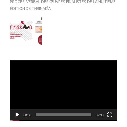
PROCÈS-VERBAL DES ŒUVRES FINALISTES DE LA HUITIÈME
ÉDITION DE THRINAKÌA
Video
Player
00:00
07:30