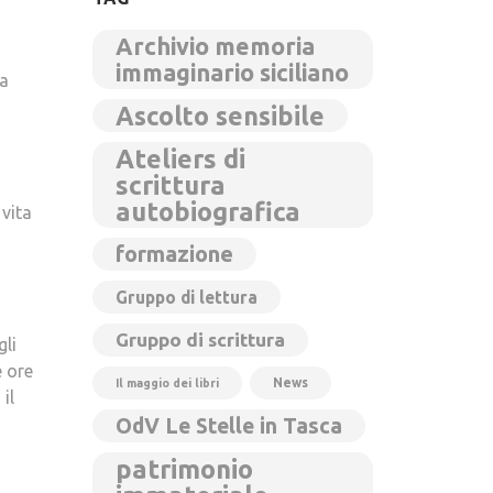
Archivio memoria
immaginario siciliano
la
Ascolto sensibile
Ateliers di
scrittura
autobiografica
 vita
formazione
Gruppo di lettura
Gruppo di scrittura
gli
e ore
News
Il maggio dei libri
il
OdV Le Stelle in Tasca
patrimonio