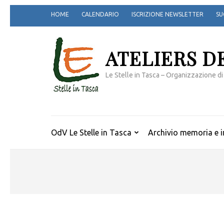
Passa
HOME
CALENDARIO
ISCRIZIONE NEWSLETTER
SU
al
contenuto
(premi
ATELIERS D
invio)
Le Stelle in Tasca – Organizzazione di
OdV Le Stelle in Tasca
Archivio memoria e i