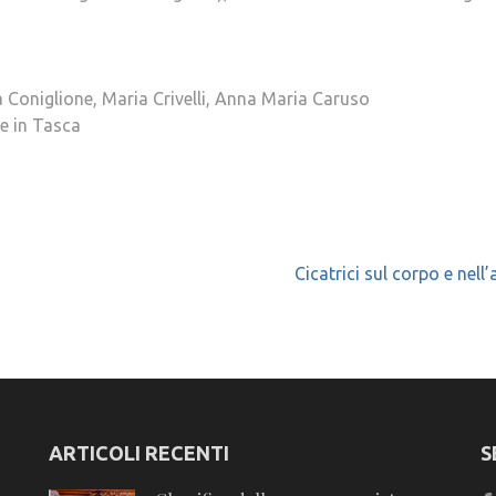
Coniglione, Maria Crivelli, Anna Maria Caruso
le in Tasca
Cicatrici sul corpo e nell
ARTICOLI RECENTI
S