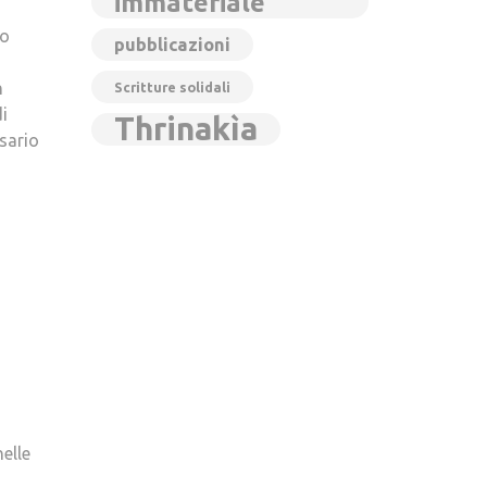
immateriale
lo
pubblicazioni
n
Scritture solidali
i
Thrinakìa
osario
elle