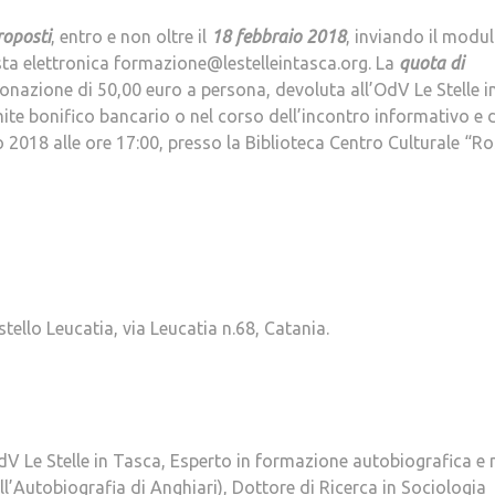
roposti
, entro e non oltre il
18 febbraio 2018
, inviando il modu
osta elettronica formazione@lestelleintasca.org. La
quota di
 donazione di 50,00 euro a persona, devoluta all’OdV Le Stelle i
mite bonifico bancario o nel corso dell’incontro informativo e d
o 2018 alle ore 17:00, presso la Biblioteca Centro Culturale “R
tello Leucatia, via Leucatia n.68, Catania.
V Le Stelle in Tasca, Esperto in formazione autobiografica e n
ell’Autobiografia di Anghiari), Dottore di Ricerca in Sociologia