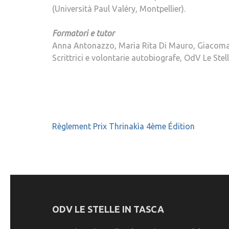
(Università Paul Valéry, Montpellier).
Formatori e tutor
Anna Antonazzo, Maria Rita Di Mauro, Giacoma 
Scrittrici e volontarie autobiografe, OdV Le Stel
Navigazione
Règlement Prix Thrinakìa 4ème Édition
articoli
ODV LE STELLE IN TASCA