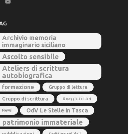
AG
Archivio memoria
immaginario siciliano
Ascolto sensibile
Ateliers di scrittura
autobiografica
formazione
Gruppo di lettura
Gruppo di scrittura
Il maggio dei libri
OdV Le Stelle in Tasca
News
patrimonio immateriale
pubblicazioni
Scritture solidali