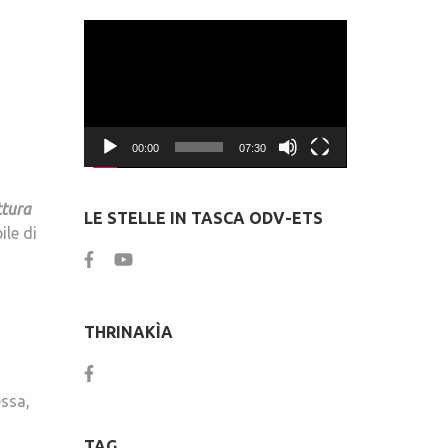
Video
Player
00:00
07:30
ttura
LE STELLE IN TASCA ODV-ETS
ile di
THRINAKÌA
essa,
TAG