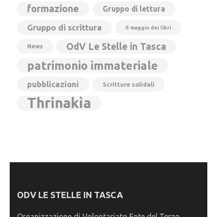
formazione
Gruppo di lettura
Gruppo di scrittura
Il maggio dei libri
OdV Le Stelle in Tasca
News
patrimonio immateriale
pubblicazioni
Scritture solidali
Thrinakìa
ODV LE STELLE IN TASCA
Organizzazione di Volontariato Ente del Terzo