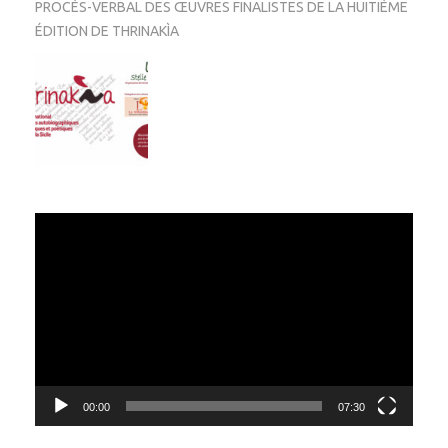
PROCÈS-VERBAL DES ŒUVRES FINALISTES DE LA HUITIÈME
ÉDITION DE THRINAKÌA
Video
Player
00:00
07:30