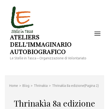
Passa
al
contenuto
(premi
invio)
ATELIERS
DELL'IMMAGINARIO
AUTOBIOGRAFICO
Le Stelle in Tasca – Organizzazione di Volontariato
Home
>
Blog
>
Thrinakia
>
Thrinakìa 8a edizione
(Pagina 2)
Thrinakìa 8a edizione