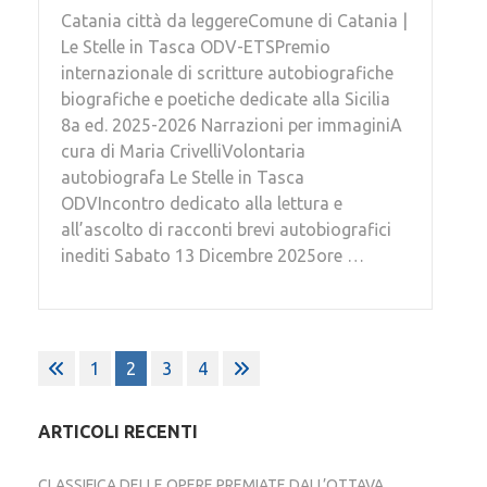
Catania città da leggereComune di Catania |
Le Stelle in Tasca ODV-ETSPremio
internazionale di scritture autobiografiche
biografiche e poetiche dedicate alla Sicilia
8a ed. 2025-2026 Narrazioni per immaginiA
cura di Maria CrivelliVolontaria
autobiografa Le Stelle in Tasca
ODVIncontro dedicato alla lettura e
all’ascolto di racconti brevi autobiografici
inediti Sabato 13 Dicembre 2025ore …
Paginazione
1
2
3
4
degli
articoli
ARTICOLI RECENTI
CLASSIFICA DELLE OPERE PREMIATE DALL’OTTAVA