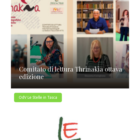
Comitato di lettura Thrinakìa ottava
edizione
OdV Le Stelle in Tasca