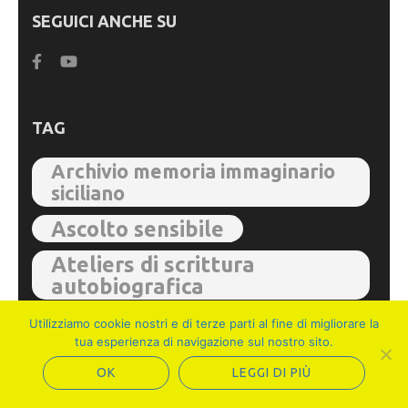
SEGUICI ANCHE SU
TAG
Archivio memoria immaginario
siciliano
Ascolto sensibile
Ateliers di scrittura
autobiografica
formazione
Gruppo di lettura
Utilizziamo cookie nostri e di terze parti al fine di migliorare la
tua esperienza di navigazione sul nostro sito.
Gruppo di scrittura
Il maggio dei libri
OK
LEGGI DI PIÙ
OdV Le Stelle in Tasca
News