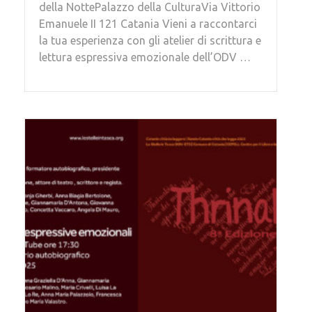
della NottePalazzo della CulturaVia Vittorio
Emanuele II 121 Catania Vieni a raccontarci
la tua esperienza con gli atelier di scrittura e
lettura espressiva emozionale dell’ODV …