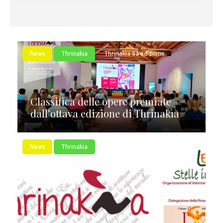
News
Thrinakia
Thrinakìa 8a edizione
Classifica delle opere premiate
dall’ottava edizione di Thrinakìa
News
Thrinakia
Thrinakìa 8a edizione