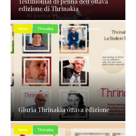
Testimonial di penna dell’ottava
edizione di Thrinakìa
News
Thrinakia
Thrinakìa 8a edizione
Giuria Thrinakìa ottava edizione
News
Thrinakia
Thrinakìa 8a edizione