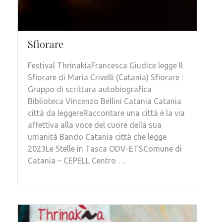
Sfiorare
Festival ThrinakìaFrancesca Giudice legge Il
Sfiorare di Maria Crivelli (Catania) Sfiorare :
Gruppo di scrittura autobiografica
Biblioteca Vincenzo Bellini Catania Catania
città da leggereRaccontare una città è la via
affettiva alla voce del cuore della sua
umanità Bando Catania città che legge
2023Le Stelle in Tasca ODV-ETSComune di
Catania – CEPELL Centro …