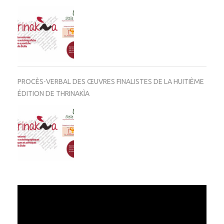
PROCÈS-VERBAL DES ŒUVRES FINALISTES DE LA HUITIÈME
ÉDITION DE THRINAKÌA
Video
Player