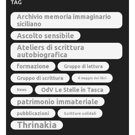
TAG
Archivio memoria immaginario
siciliano
Ascolto sensibile
Ateliers di scrittura
autobiografica
formazione
Gruppo di lettura
Gruppo di scrittura
Il maggio dei libri
OdV Le Stelle in Tasca
News
patrimonio immateriale
pubblicazioni
Scritture solidali
Thrinakìa