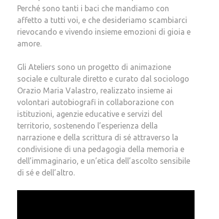
Perché sono tanti i baci che mandiamo con
affetto a tutti voi, e che desideriamo scambiarci
rievocando e vivendo insieme emozioni di gioia e
amore.
Gli Ateliers sono un progetto di animazione
sociale e culturale diretto e curato dal sociologo
Orazio Maria Valastro, realizzato insieme ai
volontari autobiografi in collaborazione con
istituzioni, agenzie educative e servizi del
territorio, sostenendo l’esperienza della
narrazione e della scrittura di sé attraverso la
condivisione di una pedagogia della memoria e
dell’immaginario, e un’etica dell’ascolto sensibile
di sé e dell’altro.