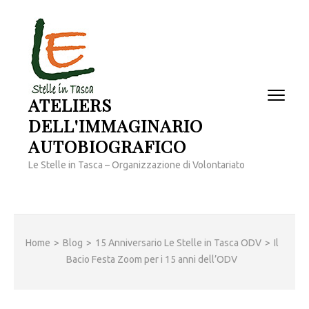
Passa
al
contenuto
(premi
invio)
ATELIERS
DELL'IMMAGINARIO
AUTOBIOGRAFICO
Le Stelle in Tasca – Organizzazione di Volontariato
Home
>
Blog
>
15 Anniversario Le Stelle in Tasca ODV
>
Il
Bacio Festa Zoom per i 15 anni dell’ODV