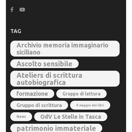
TAG
Archivio memoria immaginario
siciliano
Ascolto sensibile
Ateliers di scrittura
autobiografica
formazione
Gruppo di lettura
Gruppo di scrittura
Il maggio dei libri
OdV Le Stelle in Tasca
News
patrimonio immateriale