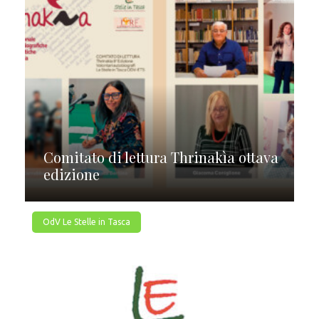
Comitato di lettura Thrinakìa ottava
edizione
OdV Le Stelle in Tasca