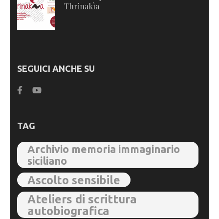
Thrinakìa
SEGUICI ANCHE SU
TAG
Archivio memoria immaginario
siciliano
Ascolto sensibile
Ateliers di scrittura
autobiografica