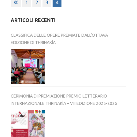
Paginazione
1
2
3
4
degli
articoli
ARTICOLI RECENTI
CLASSIFICA DELLE OPERE PREMIATE DALL’OTTAVA
EDIZIONE DI THRINAKÌA
CERIMONIA DI PREMIAZIONE PREMIO LETTERARIO
INTERNAZIONALE THRINAKÌA – VIII EDIZIONE 2025-2026