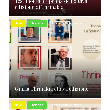
Testimonial di penna dell’ottava
edizione di Thrinakìa
News
Thrinakia
Thrinakìa 8a edizione
Giuria Thrinakìa ottava edizione
News
Thrinakia
Thrinakìa 8a edizione