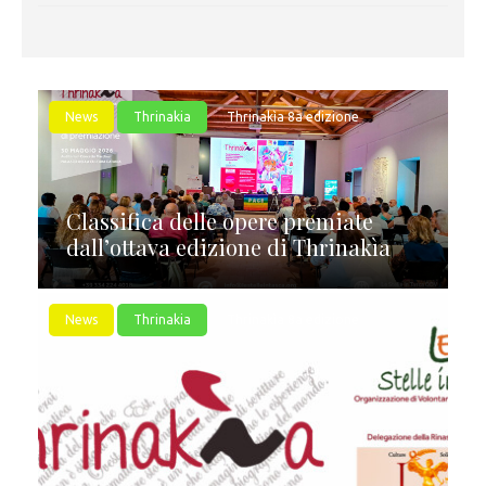
News
Thrinakia
Thrinakìa 8a edizione
Classifica delle opere premiate
dall’ottava edizione di Thrinakìa
News
Thrinakia
Thrinakìa 8a edizione