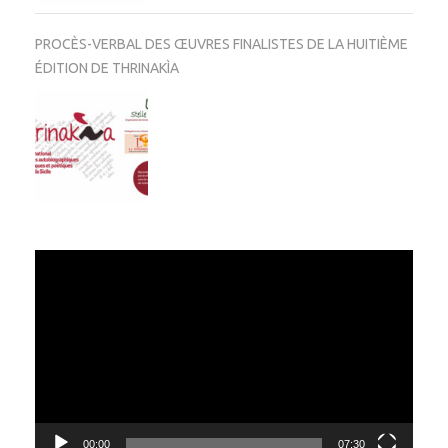
PROCÈS-VERBAL DES ŒUVRES FINALISTES DE LA HUITIÈME
ÉDITION DE THRINAKÌA
Video
Player
00:00
07:30