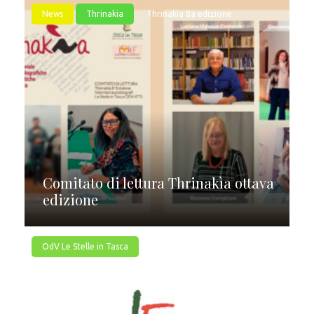
News
Thrinakia
Thrinakìa 8a edizione
Comitato di lettura Thrinakìa ottava
edizione
OdV Le Stelle in Tasca