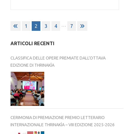
Paginazione
…
1
2
3
4
7
degli
articoli
ARTICOLI RECENTI
CLASSIFICA DELLE OPERE PREMIATE DALL’OTTAVA
EDIZIONE DI THRINAKÌA
CERIMONIA DI PREMIAZIONE PREMIO LETTERARIO
INTERNAZIONALE THRINAKÌA – VIII EDIZIONE 2025-2026