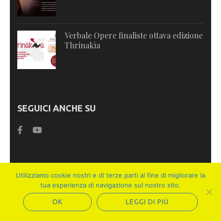
Verbale Opere finaliste ottava edizione
Thrinakìa
SEGUICI ANCHE SU
TAG
Utilizziamo cookie nostri e di terze parti al fine di migliorare la
tua esperienza di navigazione sul nostro sito.
Archivio memoria immaginario
siciliano
OK
LEGGI DI PIÙ
Ascolto sensibile