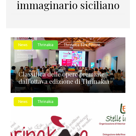
immaginario siciliano
News
Thrinakia
Thrinakìa 8a edizione
Classifica delle opere premiate
dall’ottava edizione di Thrinakìa
News
Thrinakia
Thrinakìa 8a edizione