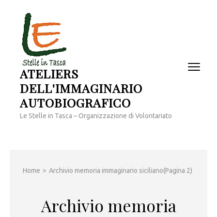
Passa
al
contenuto
(premi
invio)
ATELIERS
DELL'IMMAGINARIO
AUTOBIOGRAFICO
Le Stelle in Tasca – Organizzazione di Volontariato
Home
>
Archivio memoria immaginario siciliano
(Pagina 2)
Archivio memoria