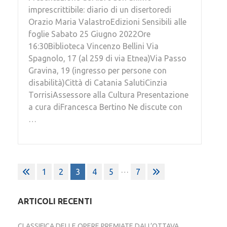
imprescrittibile: diario di un disertoredi
Orazio Maria ValastroEdizioni Sensibili alle
foglie Sabato 25 Giugno 2022Ore
16:30Biblioteca Vincenzo Bellini Via
Spagnolo, 17 (al 259 di via Etnea)Via Passo
Gravina, 19 (ingresso per persone con
disabilità)Città di Catania SalutiCinzia
TorrisiAssessore alla Cultura Presentazione
a cura diFrancesca Bertino Ne discute con
…
Paginazione
…
1
2
3
4
5
7
degli
articoli
ARTICOLI RECENTI
CLASSIFICA DELLE OPERE PREMIATE DALL’OTTAVA