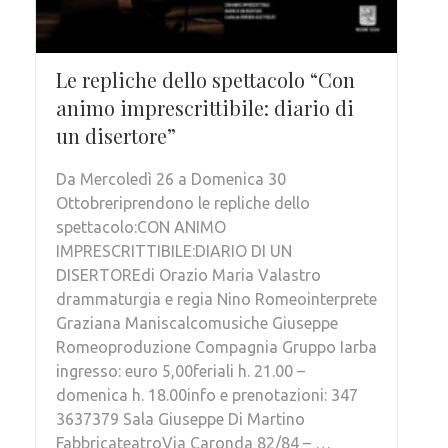
Le repliche dello spettacolo “Con
animo imprescrittibile: diario di
un disertore”
Da Mercoledì 26 a Domenica 30
Ottobreriprendono le repliche dello
spettacolo:CON ANIMO
IMPRESCRITTIBILE:DIARIO DI UN
DISERTOREdi Orazio Maria Valastro
drammaturgia e regia Nino Romeointerprete
Graziana Maniscalcomusiche Giuseppe
Romeoproduzione Compagnia Gruppo Iarba
ingresso: euro 5,00feriali h. 21.00 –
domenica h. 18.00info e prenotazioni: 347
3637379 Sala Giuseppe Di Martino
FabbricateatroVia Caronda 82/84 – …