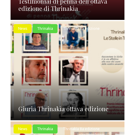
Testimonial di penna dell’ottava
edizione di Thrinakìa
News
Thrinakia
Thrinakìa 8a edizione
Giuria Thrinakìa ottava edizione
News
Thrinakia
Thrinakìa 8a edizione