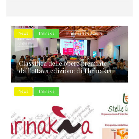
News
Thrinakia
Thrinakìa 8a edizione
Classifica delle opere premiate
dall’ottava edizione di Thrinakìa
News
Thrinakia
Thrinakìa 8a edizione