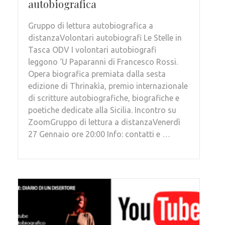
autobiografica
Gruppo di lettura autobiografica a
distanzaVolontari autobiografi Le Stelle in
Tasca ODV I volontari autobiografi
leggono ‘U Paparanni di Francesco Rossi.
Opera biografica premiata dalla sesta
edizione di Thrinakìa, premio internazionale
di scritture autobiografiche, biografiche e
poetiche dedicate alla Sicilia. Incontro su
ZoomGruppo di lettura a distanzaVenerdì
27 Gennaio ore 20:00 Info: contatti e …