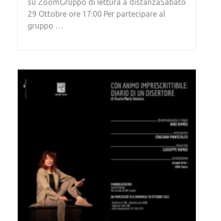
su ZoomGruppo di lettura a distanzaSabato
29 Ottobre ore 17:00 Per partecipare al
gruppo …