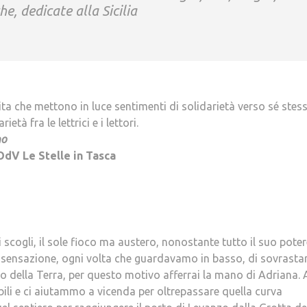
he, dedicate alla Sicilia
ta che mettono in luce sentimenti di solidarietà verso sé stessi
età fra le lettrici e i lettori.
no
OdV Le Stelle in Tasca
scogli, il sole fioco ma austero, nonostante tutto il suo poter
la sensazione, ogni volta che guardavamo in basso, di sovrasta
o della Terra, per questo motivo afferrai la mano di Adriana. A
ibili e ci aiutammo a vicenda per oltrepassare quella curva