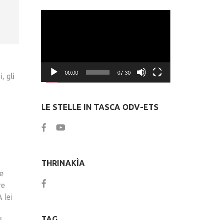
Video
Player
00:00
07:30
, gli
LE STELLE IN TASCA ODV-ETS
THRINAKÌA
e
re
 lei
TAG