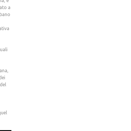
na, e
tato a
ubano
ativa
uali
iana,
dei
del
quel