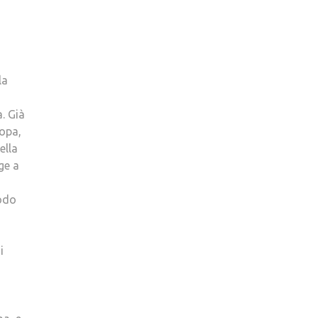
la
a. Già
ropa,
ella
ge a
modo
i