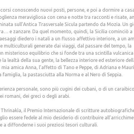
scorsi conoscendo nuovi posti, persone, e poi a dormire a cas
oglienza meravigliosa con cena e notte tra racconti e risate, a
mminata sull’Antica Trasversale Sicula partendo da Mozia. Un gi
ura… e zanzare. Da quel momento, quindi, la Sicilia cominciò a
paesaggi diedero i natali a un flusso affettivo interiore, a un a
e multiculturali generate dai viaggi, dal passare del tempo, la
un misterioso equilibrio che si fonde tra una scintilla vulcanic
e la lealtà della sua gente, la bellezza interiore ed esteriore del
 mia amica Anna, l’affetto di Tano e Peppe, di Adriana e Mauri
ua famiglia, la pastasciutta alla Norma e al Nero di Seppia.
sperienza personale, sono più cugini dei cubani, o di un caraibic
i romani, dei greci o degli arabi.
Thrinakìa, il Premio Internazionale di scritture autobiografich
oglio essere fedele al mio desiderio di contribuire all’arricchim
 a diffonderne i suoi preziosi tesori culturali.