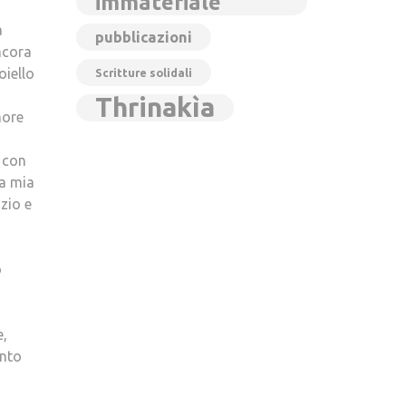
immateriale
a
pubblicazioni
ncora
oiello
Scritture solidali
Thrinakìa
more
a con
la mia
zio e
o
e,
ento