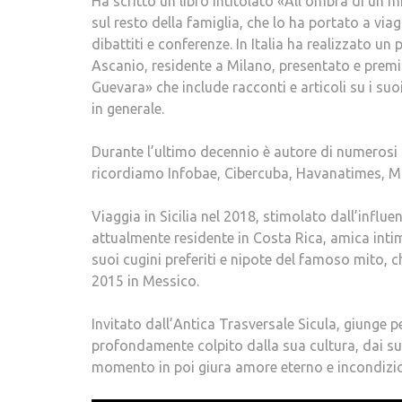
Ha scritto un libro intitolato «All’ombra di un 
sul resto della famiglia, che lo ha portato a viag
dibattiti e conferenze. In Italia ha realizzato u
Ascanio, residente a Milano, presentato e premi
Guevara» che include racconti e articoli su i suoi
in generale.
Durante l’ultimo decennio è autore di numerosi a
ricordiamo Infobae, Cibercuba, Havanatimes, Ma
Viaggia in Sicilia nel 2018, stimolato dall’influ
attualmente residente in Costa Rica, amica intim
suoi cugini preferiti e nipote del famoso mito, 
2015 in Messico.
Invitato dall’Antica Trasversale Sicula, giunge pe
profondamente colpito dalla sua cultura, dai suo
momento in poi giura amore eterno e incondizionat