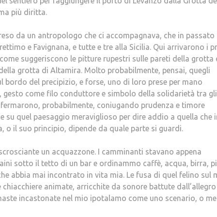
uel sentiero per raggiungere il porto di Levanzo dalla Grotta de
ma più diritta.
preso da un antropologo che ci accompagnava, che in passato
rettimo e Favignana, e tutte e tre alla Sicilia. Qui arrivarono i p
 come suggeriscono le pitture rupestri sulle pareti della grotta 
 della grotta di Altamira. Molto probabilmente, pensai, quegli
 bordo del precipizio, e forse, uno di loro prese per mano
i, gesto come filo conduttore e simbolo della solidarietà tra gli
e si fermarono, probabilmente, coniugando prudenza e timore
ade su quel paesaggio meraviglioso per dire addio a quella che i
a, o il suo principio, dipende da quale parte si guardi.
itò scrosciante un acquazzone. I camminanti stavano appena
ni sotto il tetto di un bar e ordinammo caffè, acqua, birra, p
che abbia mai incontrato in vita mia. Le fusa di quel felino sul 
 chiacchiere animate, arricchite da sonore battute dall’allegro
rimaste incastonate nel mio ipotalamo come uno scenario, o me