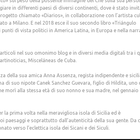
mito» sul peso della possente immagine del Che sulla sua perso
giare in differenti paesi di diversi continenti, dove è stato invi
n progetto chiamato «Diarios», in collaborazione con l’artista c
ato a Milano. E nel 2018 esce il suo secondo libro «Triángulo
 punti di vista politici in America Latina, in Europa e nella narr
rticoli nel suo omonimo blog e in diversi media digitali tra i q
rtinoticias, Misceláneas de Cuba.
enza della sua amica Anna Assenza, regista indipendente e sicil
a di suo nipote Canek Sanchez Guevara, figlio di Hildita, uno 
che morì alla stessa età di suo nonno e sua madre, nel gennaio 
r la prima volta nella meravigliosa isola di Sicilia ed è
i paesaggi e soprattutto dall’autenticità della sua gente. Da 
o verso l’eclettica isola dei Sicani e dei Siculi.