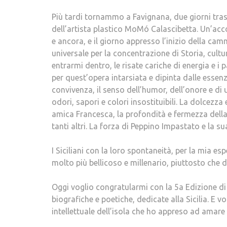
Più tardi tornammo a Favignana, due giorni tra
dell’artista plastico MoMó Calascibetta. Un’acc
e ancora, e il giorno appresso l’inizio della ca
universale per la concentrazione di Storia, cult
entrarmi dentro, le risate cariche di energia e i 
per quest’opera intarsiata e dipinta dalle essenz
convivenza, il senso dell’humor, dell’onore e di 
odori, sapori e colori insostituibili. La dolcezza 
amica Francesca, la profondità e fermezza della
tanti altri. La forza di Peppino Impastato e la s
I Siciliani con la loro spontaneità, per la mia e
molto più bellicoso e millenario, piuttosto che de
Oggi voglio congratularmi con la 5a Edizione di 
biografiche e poetiche, dedicate alla Sicilia. E v
intellettuale dell’isola che ho appreso ad amare e