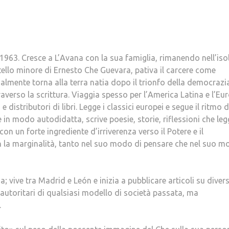
1963. Cresce a L’Avana con la sua famiglia, rimanendo nell’iso
tello minore di Ernesto Che Guevara, pativa il carcere come
inalmente torna alla terra natia dopo il trionfo della democrazi
traverso la scrittura. Viaggia spesso per l’America Latina e l’Eu
e distributori di libri. Legge i classici europei e segue il ritmo d
in modo autodidatta, scrive poesie, storie, riflessioni che leg
con un forte ingrediente d’irriverenza verso il Potere e il
n la marginalità, tanto nel suo modo di pensare che nel suo 
; vive tra Madrid e León e inizia a pubblicare articoli su divers
 autoritari di qualsiasi modello di società passata, ma
.