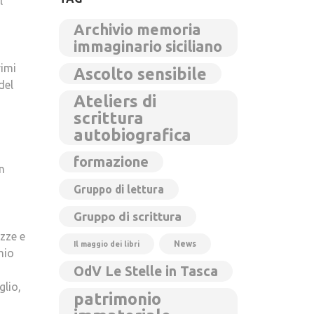
l
Archivio memoria
immaginario siciliano
rimi
Ascolto sensibile
del
Ateliers di
scrittura
autobiografica
formazione
n
Gruppo di lettura
Gruppo di scrittura
izze e
News
Il maggio dei libri
mio
OdV Le Stelle in Tasca
glio,
patrimonio