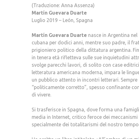
(Traduzione: Anna Assenza)
Martín Guevara Duarte
Luglio 2019 – León, Spagna
Martín Guevara Duarte
nasce in Argentina nel 
cubana per dodici anni, mentre suo padre, il fra
prigioniero politico della dittatura argentina. F
in tenera età rifletteva sulle sue inquietudini at
svolge parecchi lavori, di solito con case editrici 
letteratura americana moderna, impara le lingue 
un pubblico attento in incontri letterari. Sempre 
“politicamente corretto”, spesso confinante co
di vivere.
Si trasferisce in Spagna, dove forma una famiglia
media in Internet, critico feroce dei meccanismi
specialmente dei totalitarismi del nostro tempo