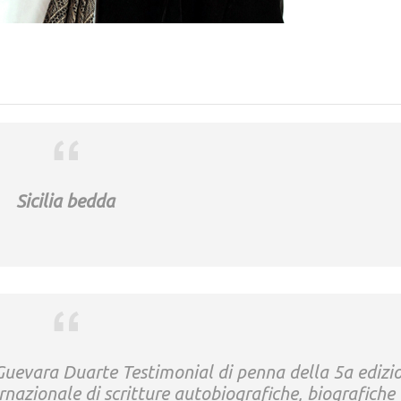
Sicilia bedda
 Guevara Duarte Testimonial di penna della 5a edizi
nazionale di scritture autobiografiche, biografiche 