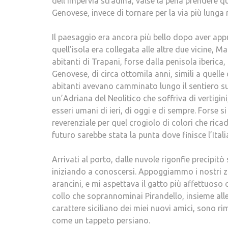
dell’impervia stradina, valse la pena prendere q
Genovese, invece di tornare per la via più lunga 
Il paesaggio era ancora più bello dopo aver ap
quell’isola era collegata alle altre due vicine, Ma
abitanti di Trapani, forse dalla penisola iberica,
Genovese, di circa ottomila anni, simili a quelle
abitanti avevano camminato lungo il sentiero sul
un’Adriana del Neolitico che soffriva di vertigin
esseri umani di ieri, di oggi e di sempre. Fors
reverenziale per quel crogiolo di colori che ric
futuro sarebbe stata la punta dove finisce l’Itali
Arrivati al porto, dalle nuvole rigonfie precip
iniziando a conoscersi. Appoggiammo i nostri zai
arancini, e mi aspettava il gatto più affettuoso 
collo che soprannominai Pirandello, insieme alle
carattere siciliano dei miei nuovi amici, sono 
come un tappeto persiano.