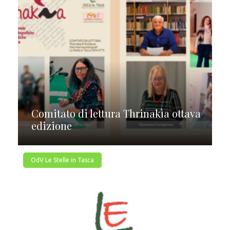
Comitato di lettura Thrinakìa ottava
edizione
OdV Le Stelle in Tasca