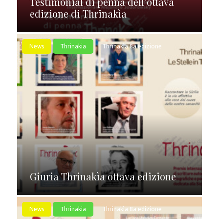
Testimonial di penna dell’ottava
edizione di Thrinakìa
News
Thrinakia
Thrinakìa 8a edizione
Giuria Thrinakìa ottava edizione
News
Thrinakia
Thrinakìa 8a edizione