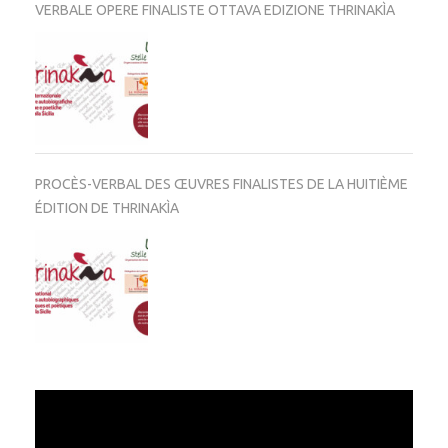
VERBALE OPERE FINALISTE OTTAVA EDIZIONE THRINAKÌA
PROCÈS-VERBAL DES ŒUVRES FINALISTES DE LA HUITIÈME
ÉDITION DE THRINAKÌA
Video
Player