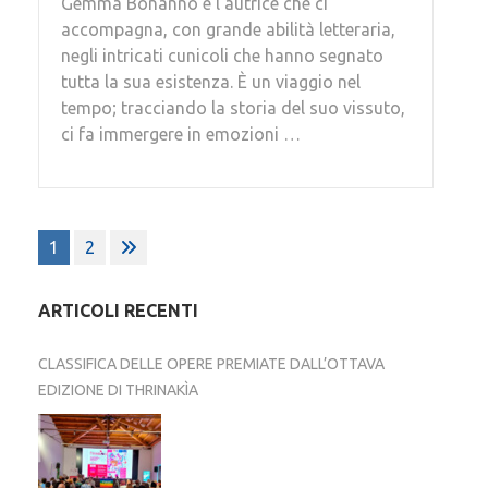
Gemma Bonanno è l’autrice che ci
accompagna, con grande abilità letteraria,
negli intricati cunicoli che hanno segnato
tutta la sua esistenza. È un viaggio nel
tempo; tracciando la storia del suo vissuto,
ci fa immergere in emozioni …
Paginazione
1
2
degli
articoli
ARTICOLI RECENTI
CLASSIFICA DELLE OPERE PREMIATE DALL’OTTAVA
EDIZIONE DI THRINAKÌA