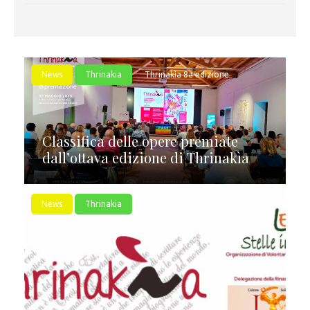
News
Thrinakia
Thrinakìa 8a edizione
Classifica delle opere premiate
dall’ottava edizione di Thrinakìa
News
Thrinakia
Thrinakìa 8a edizione