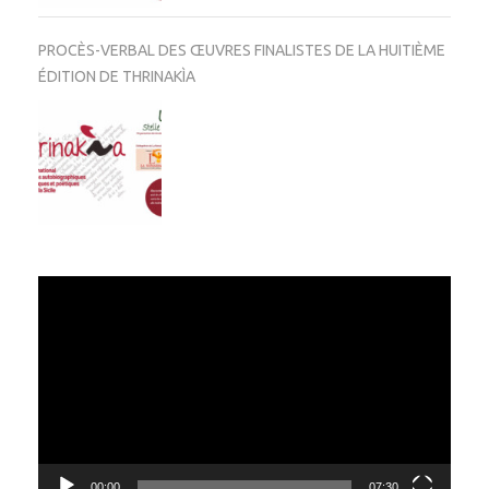
PROCÈS-VERBAL DES ŒUVRES FINALISTES DE LA HUITIÈME
ÉDITION DE THRINAKÌA
Video
Player
00:00
07:30