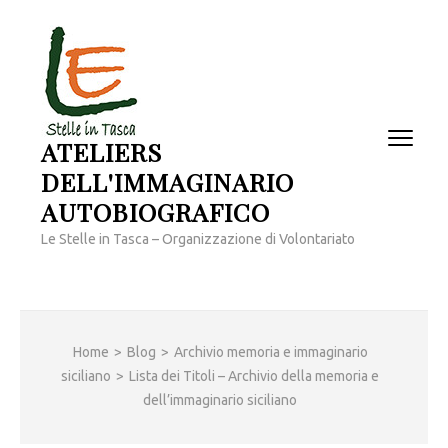
Passa
al
contenuto
(premi
invio)
ATELIERS
DELL'IMMAGINARIO
AUTOBIOGRAFICO
Le Stelle in Tasca – Organizzazione di Volontariato
Home
>
Blog
>
Archivio memoria e immaginario
siciliano
>
Lista dei Titoli – Archivio della memoria e
dell’immaginario siciliano