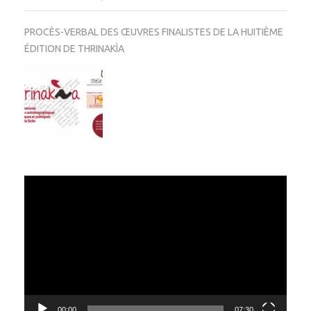
PROCÈS-VERBAL DES ŒUVRES FINALISTES DE LA HUITIÈME
ÉDITION DE THRINAKÌA
Video
Player
00:00
07:30