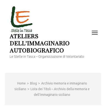
Passa
al
contenuto
(premi
invio)
ATELIERS
DELL'IMMAGINARIO
AUTOBIOGRAFICO
Le Stelle in Tasca – Organizzazione di Volontariato
Home
>
Blog
>
Archivio memoria e immaginario
siciliano
>
Lista dei Titoli – Archivio della memoria e
dell’immaginario siciliano