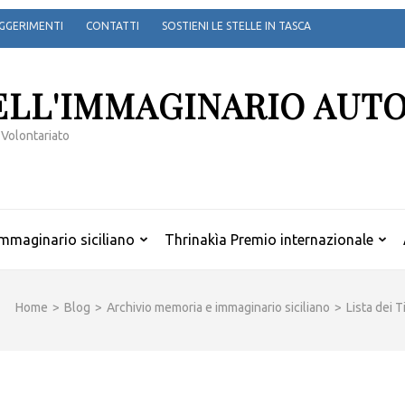
GGERIMENTI
CONTATTI
SOSTIENI LE STELLE IN TASCA
ELL'IMMAGINARIO AUT
 Volontariato
mmaginario siciliano
Thrinakìa Premio internazionale
Home
>
Blog
>
Archivio memoria e immaginario siciliano
>
Lista dei T