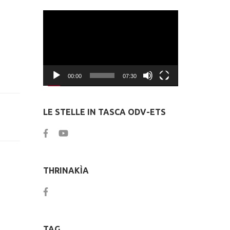
Video
Player
00:00
07:30
LE STELLE IN TASCA ODV-ETS
THRINAKÌA
TAG