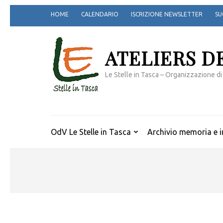
Passa
HOME
CALENDARIO
ISCRIZIONE NEWSLETTER
SU
al
contenuto
(premi
ATELIERS D
invio)
Le Stelle in Tasca – Organizzazione di
OdV Le Stelle in Tasca
Archivio memoria e i