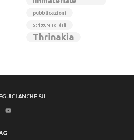
immateriale
pubblicazioni
Scritture solidali
Thrinakìa
EGUICI ANCHE SU
AG