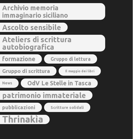
Archivio memoria
immaginario siciliano
Ascolto sensibile
Ateliers di scrittura
autobiografica
formazione
Gruppo di lettura
Gruppo di scrittura
Il maggio dei libri
OdV Le Stelle in Tasca
News
patrimonio immateriale
pubblicazioni
Scritture solidali
Thrinakìa