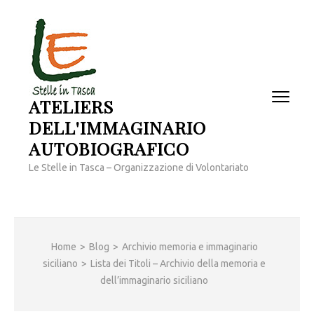
Passa
al
contenuto
(premi
invio)
ATELIERS
DELL'IMMAGINARIO
AUTOBIOGRAFICO
Le Stelle in Tasca – Organizzazione di Volontariato
Home
>
Blog
>
Archivio memoria e immaginario
siciliano
>
Lista dei Titoli – Archivio della memoria e
dell’immaginario siciliano