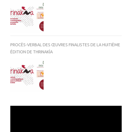
PROCÈS-VERBAL DES ŒUVRES FINALISTES DE LA HUITIÈME
ÉDITION DE THRINAKÌA
Video
Player