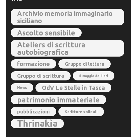
Archivio memoria immaginario
siciliano
Ascolto sensibile
Ateliers di scrittura
autobiografica
formazione
Gruppo di lettura
Gruppo di scrittura
Il maggio dei libri
OdV Le Stelle in Tasca
News
patrimonio immateriale
pubblicazioni
Scritture solidali
Thrinakìa