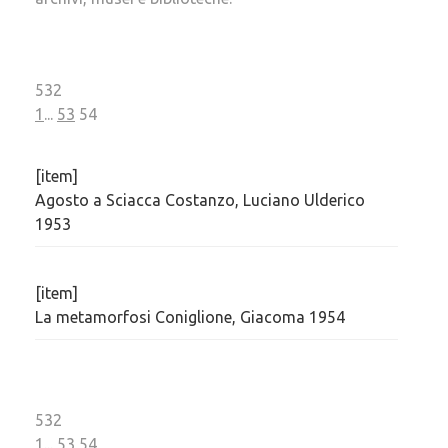
532
1
...
53
54
[item]
Agosto a Sciacca Costanzo, Luciano Ulderico
1953
[item]
La metamorfosi Coniglione, Giacoma 1954
532
1
...
53
54