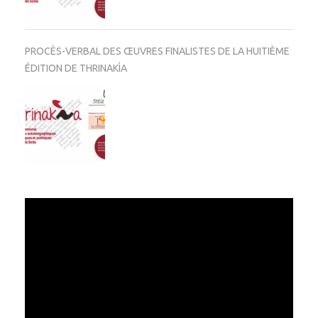
PROCÈS-VERBAL DES ŒUVRES FINALISTES DE LA HUITIÈME
ÉDITION DE THRINAKÌA
Video
Player