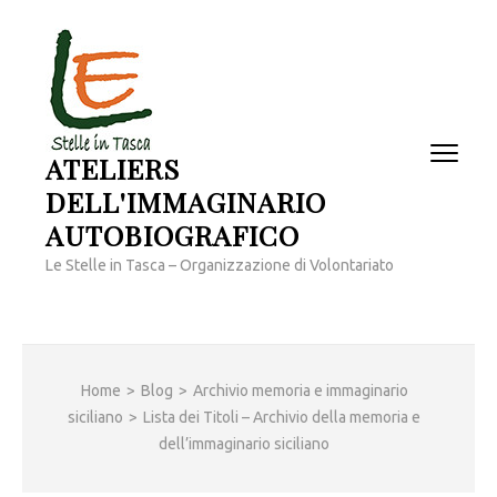
Passa
al
contenuto
(premi
invio)
ATELIERS
DELL'IMMAGINARIO
AUTOBIOGRAFICO
Le Stelle in Tasca – Organizzazione di Volontariato
Home
>
Blog
>
Archivio memoria e immaginario
siciliano
>
Lista dei Titoli – Archivio della memoria e
dell’immaginario siciliano