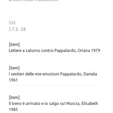
532
1
2
3
...
54
[item]
Lettere a saturno contro Pappalardo, Oriana 1979
[item]
I sentieri delle mie emozioni Pappalardo, Daniela
1961
[item]
Il treno è arrivato e io salgo su! Muscia, Elisabeth
1985