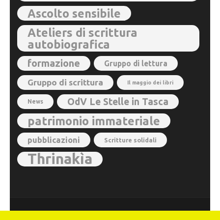
Ascolto sensibile
Ateliers di scrittura
autobiografica
formazione
Gruppo di lettura
Gruppo di scrittura
Il maggio dei libri
OdV Le Stelle in Tasca
News
patrimonio immateriale
pubblicazioni
Scritture solidali
Thrinakìa
© 2026
Ateliers dell'Immaginario Autobiografico
. Metro